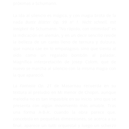
próximas a Schumann.
La ida al silencio es mágica, y con magia brota de la
nada
Bunte Blätter Op. 99 nº 1. Nicht schnell, mit
Innigkeit
de Schumann. “No rápido, con intimidad” es
la indicación en alemán, y en un decir sencillo reside
la belleza de un canto lleno de ternura y dulzura,
que nunca cae en lo empalagoso, sino que sienta al
oído como un regalado bombón al paladar.
Magnífica interpretación de Josep Colom, que de
nuevo se marcha al silencio con la misma magia con
la que apareció.
La
Fantasía Op. 21
de Masarnau recuerda en su
textura al preludio en Mi menor de Chopin, aunque
melodía no es tan impasible en su inicio, sino que se
presenta con algún movimiento más amable. Tras
una forma A-B-A’, cuando la obra parece que,
concebida en pequeñas dimensiones, se acerca a su
final, aparece un tutti orquestal y luego un scherzo