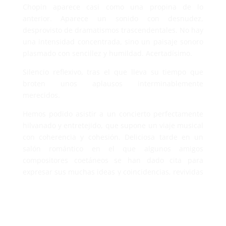
Chopin aparece casi como una propina de lo
anterior. Aparece un sonido con desnudez,
desprovisto de dramatismos trascendentales. No hay
una intensidad concentrada, sino un paisaje sonoro
plasmado con sencillez y humildad. Acertadísimo.
Silencio reflexivo, tras el que lleva su tiempo que
broten unos aplausos interminablemente
merecidos.
Hemos podido asistir a un concierto perfectamente
hilvanado y entretejido, que supone un viaje musical
con coherencia y cohesión. Deliciosa tarde en un
salón romántico en el que algunos amigos
compositores coetáneos se han dado cita para
expresar sus muchas ideas y coincidencias, revividas
por las manos expertas de tan magistral intérprete.
Hora y media de concierto en el que se consolida
una figura recién descubierta: Santiago Masarnau.