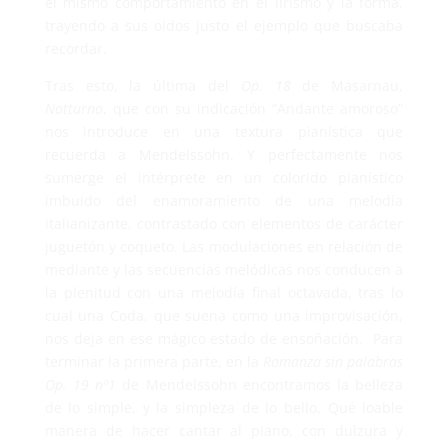
el mismo comportamiento en el lirismo y la forma,
trayendo a sus oídos justo el ejemplo que buscaba
recordar.
Tras esto, la última del
Op. 18
de Masarnau,
Notturno
, que con su indicación “Andante amoroso”
nos introduce en una textura pianística que
recuerda a Mendelssohn. Y perfectamente nos
sumerge el intérprete en un colorido pianístico
imbuido del enamoramiento de una melodía
italianizante, contrastado con elementos de carácter
juguetón y coqueto. Las modulaciones en relación de
mediante y las secuencias melódicas nos conducen a
la plenitud con una melodía final octavada, tras lo
cual una Coda, que suena como una improvisación,
nos deja en ese mágico estado de ensoñación.
Para
terminar la primera parte, en la
Romanza sin palabras
Op. 19 nº1
de Mendelssohn encontramos la belleza
de lo simple, y la simpleza de lo bello. Qué loable
manera de hacer cantar al piano, con dulzura y