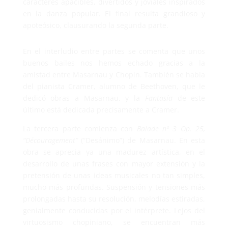
caracteres apacibles, divertidos y joviales inspirados
en la danza popular. El final resulta grandioso y
apoteósico, clausurando la segunda parte.
En el interludio entre partes se comenta que unos
buenos bailes nos hemos echado gracias a la
amistad entre Masarnau y Chopin. También se habla
del pianista Cramer, alumno de Beethoven, que le
dedicó obras a Masarnau, y la
Fantasía
de este
último está dedicada precisamente a Cramer.
La tercera parte comienza con
Balade nº 3 Op. 25,
“Découragement”
(“Desánimo”) de Masarnau. En esta
obra se aprecia ya una madurez artística, en el
desarrollo de unas frases con mayor extensión y la
pretensión de unas ideas musicales no tan simples,
mucho más profundas. Suspensión y tensiones más
prolongadas hasta su resolución, melodías estiradas,
genialmente conducidas por el intérprete. Lejos del
virtuosismo chopiniano, se encuentran más