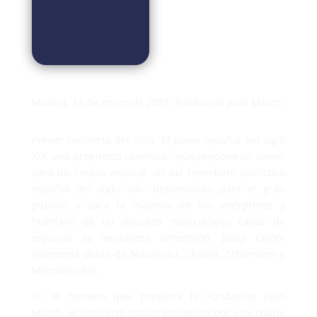
Madrid, 13 de enero de 2021. Fundación Juan March
Primer concierto del ciclo “El piano español del siglo
XIX: una propuesta canónica”, que propone un canon
para un corpus musical –el del repertorio pianístico
español del siglo XIX– desconocido para el gran
público y para la mayoría de los intérpretes y
huérfano de un discurso musicológico capaz de
enjuiciar su verdadera dimensión. Josep Colom
interpreta obras de Masarnau, Chopin, Schumann y
Mendelssohn.
En el formato que presenta la Fundación Juan
March, el concierto estuvo precedido por una charla