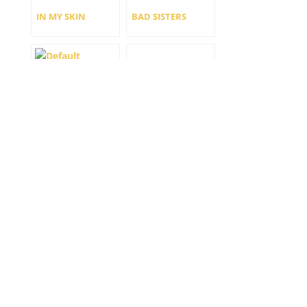
IN MY SKIN
BAD SISTERS
LA CIUDAD ES
ABBOTT
NUESTRA
ELEMENTARY
SOMEBODY
NASDROVIA
SOMEWHERE