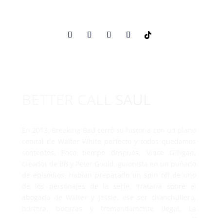
BETTER CALL SAUL
En 2013, Breaking Bad cerró su historia con un plano
cenital de Walter White perfecto y todos quedamos
contentos. Poco tiempo después, Vince Gilligan,
creador de BB y Peter Gould, guionista en un puñado
de episodios, habían preparado un spin off de uno
de los personajes de la serie. Trataría sobre el
abogado de Walter y Jessie, ese ser chanchullero,
hortera, bocazas y tremendamente ilegal. La