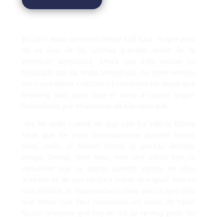
En 2015 daba comienzo Better Call Saul la que para
mí es una de las últimas grandes series de la
televisión americana. Ahora que este verano ha
finalizado con su sexta temporada, no tiene sentido
decir que Better Call Saul ha resultado ser mejor que
Breaking Bad, pero vaya si venía a cuento seguir
llevándonos por el universo de Albuquerque.
Me he dado cuenta de que esta ha sido la última
serie que he visto semanalmente durante tantos
años, como lo fueron tantas la pasada década;
Fringe, Treme, Mad Men, Halt and Catch Fire…la
sensación que se queda cuando alguna de ellas
acababa es de que no iba a haber otra igual. Esto es
una tontería, la maquinaria no para, pero sí que creo
que Better Call Saul representa un modo de hacer
ficción televisiva que hoy en día se ve muy poco. No