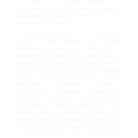
con tintes de tragedias familiares casi
shakesperianas, con mucho humor y, por supuesto,
una grandísima historia de amor entre sus dos
protagonistas, Jimmy y Kim.
Kim Wexler, qué personaje, nos ha conquistado el
corazón a todos. Brillante, dulce, honesta,
comprometida, valiente, tan completa en su
composición y a la vez tan real. Mucha culpa de la
perfección del personaje la tiene Rhea Seehorn, si
no se lleva el Emmy, que anulen todo. Qué personaje
también es el de Jimmy Mcgill, AKA Saul, AKA Gene
(tantos AKAs como el abogado de Los Simpson). Lo
que Bob Odenkirk interpretaba en Breaking Bad, ha
resultado ser un tipo brillante, trabajador, divertido,
pero también un canalla atrapado en el mal por
momentos vitales que fueron quebrándole. Lo de
Odenkirk es también increíble, qué bueno es. Es
curioso que tanto él como Bryan Cranston provengan
en cierto sentido de la comedia, y es que en este