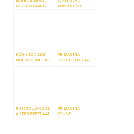
EL BBK BILBAO
EL FESTIVAL
MUSIC LEGENDS
RONDA COOL
FESTIVAL CIERRA
ANUNCIA EL
SU CARTEL CON
CARTEL
CHRIS ISAAK,
COMPLETO DE SU
ENTRE OTROS, Y
SEGUNDA EDICIÓN
PONE A LA VENTA
LAS ENTRADAS DE
DÍA
KORN SON LOS
PRIMAVERA
NUEVOS CABEZAS
SOUND TENDRÁ
DE CARTEL DE
DOBLE EN 2023:
RESURRECTION
BARCELONA Y
FEST ESTRELLA
MADRID
GALCIA 2025
PUERTOLLANO SE
PRIMAVERA
VISTE DE FESTIVAL
SOUND
EN PUERTOROCK
BARCELONA
DESVELA SU
CARTEL POR DÍAS