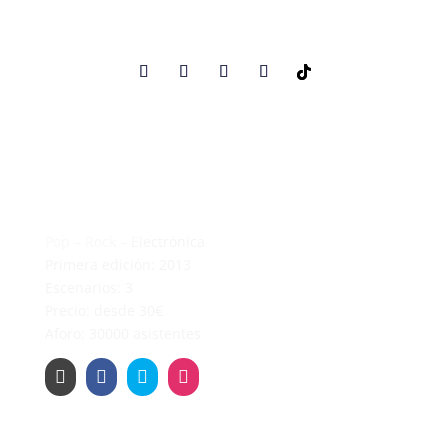
Pop – Rock – Electrónica
Primera edición: 2013
Escenarios: 3
Precio: desde 30€
Aforo: 30000 asistentes