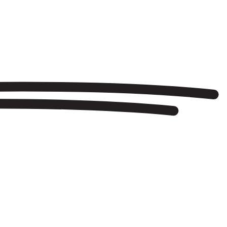
, ARDE BOGOTÁ Y
SHINOVA, DELAPORTE Y DERBY MOTORETA’S BURRITO
KACHIMBA SE SUMAN AL CARTEL DE COOLTURAL FEST