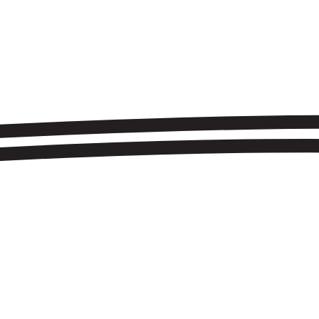
HACE CRECER EL FONDO DE ARMARIO
COOLTURAL FEST SUMA A VIVA SUECIA
N ONCE NUEVAS CONFIRMACIONES
SECOND