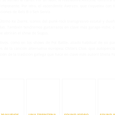
mponente. Por otro, el ascendente Averzzo, que coquetea con t
nciones de Rels B o Sen Senra.
Último Ke Zierre, iconos del punk-rock transgresivo estatal y due
adas. También tendremos guitarrazos en clave más garage-indie, 
ue abrirán el show de Sugus.
vos, como en los shows de Pol Batlle, aliado habitual de su pa
es de la canción alternativa europea; Chlöe’s Clue, que autoperc
ión de la tradición gallega que hace en clave más autoril Sheila Pa
I 30 NUEVOS
UNA TREINTENA
SOUND ISIDRO
SOUND I