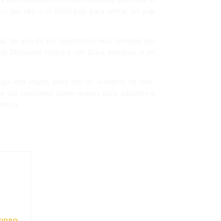
ics del r&b o el indie-pop para armar un pop
ños de uno de los repertorios más célebres del
con Diamante Negro o con Black Maracas, o en
reja Rita Payés, pero con un universo de neo-
ibe sus canciones como «nanas para adultos» o
tricia
SIDRO