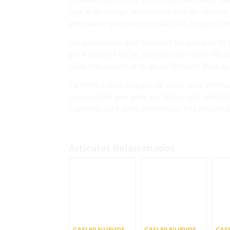
pop a un código neo-urbano con un carisma i
alternativo que nos recuerda a las mejores ca
Los guitarrazos más frontales los pondrán El 
punk español de las últimas casi cuatro déc
clave más oscura, a cargo de Telepath Boys, q
También habrá códigos de autor más alternati
cancionismo que bebe las frutas más silvestr
«agropop para apios marchitos»; o la recuperac
Artículos Relacionados
CASI 60 NUEVOS
CASI 50 NUEVOS
CAS