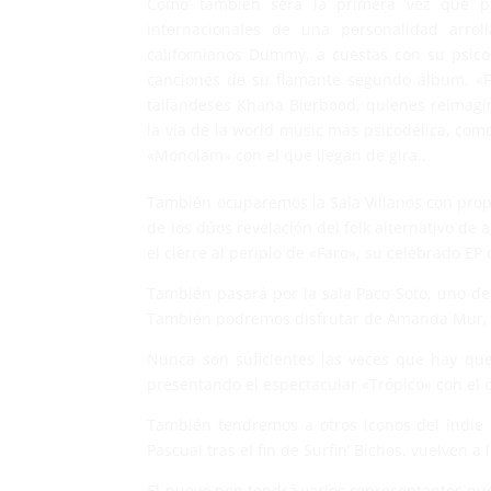
Como también será la primera vez que p
internacionales de una personalidad arrol
californianos Dummy, a cuestas con su psicod
canciones de su flamante segundo álbum, «Fr
tailandeses Khana Bierbood, quienes reimagin
la vía de la world music más psicodélica, com
«Monolam» con el que llegan de gira..
También ocuparemos la Sala Villanos con propu
de los dúos revelación del folk alternativo d
el cierre al periplo de «Faro», su celebrado EP
También pasará por la sala Paco Soto, uno de
También podremos disfrutar de Amanda Mur, un
Nunca son suficientes las veces que hay que 
presentando el espectacular «Trópico» con el 
También tendremos a otros iconos del indie 
Pascual tras el fin de Surfin’ Bichos, vuelven a
El nuevo pop tendrá varios representantes que 