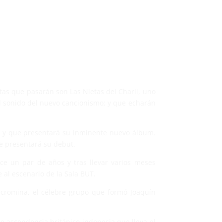
tas que pasarán son Las Nietas del Charli, uno
el sonido del nuevo cancionismo; y que echarán
s, y que presentará su inminente nuevo álbum.
e presentará su debut.
ace un par de años y tras llevar varios meses
 al escenario de la Sala BUT.
rcromina, el célebre grupo que formó Joaquín
de ascendencia británico-indonesia que lleva el