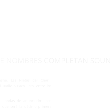
SCO DEL MES
VIDEO DEL MES
SERIE DEL MES
NOTICIAS
FESTIVALES
ENTREVISTAS
CRÍTICAS
CHANNEL-RI
CINE
DE NOMBRES COMPLETAN SOUN
esha, Las Nietas del Charli,
 Batlle o Paco Soto, entre los
s tandas de anunciados, con
 la que será la décimo primera