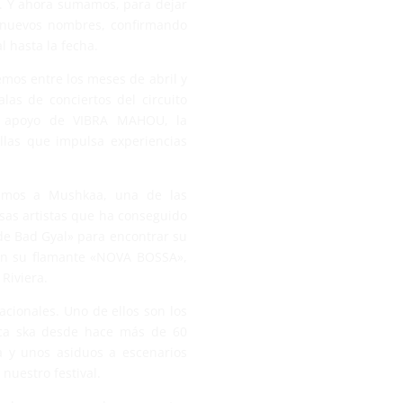
 Y ahora sumamos, para dejar
e nuevos nombres, confirmando
l hasta la fecha.
mos entre los meses de abril y
as de conciertos del circuito
l apoyo de VIBRA MAHOU, la
las que impulsa experiencias
ramos a Mushkaa, una de las
sas artistas que ha conseguido
de Bad Gyal» para encontrar su
en su flamante «NOVA BOSSA»,
Riviera.
cionales. Uno de ellos son los
sica ska desde hace más de 60
a y unos asiduos a escenarios
nuestro festival.