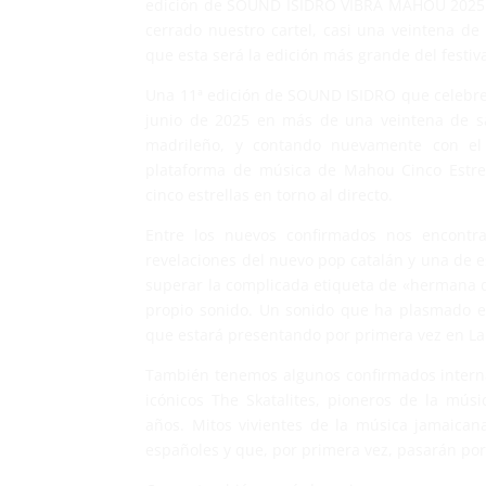
edición de SOUND ISIDRO VIBRA MAHOU 2025.
cerrado nuestro cartel, casi una veintena d
que esta será la edición más grande del festiva
Una 11ª edición de SOUND ISIDRO que celebre
junio de 2025 en más de una veintena de sal
madrileño, y contando nuevamente con e
plataforma de música de Mahou Cinco Estrel
cinco estrellas en torno al directo.
Entre los nuevos confirmados nos encont
revelaciones del nuevo pop catalán y una de e
superar la complicada etiqueta de «hermana 
propio sonido. Un sonido que ha plasmado 
que estará presentando por primera vez en La 
También tenemos algunos confirmados interna
icónicos The Skatalites, pioneros de la mú
años. Mitos vivientes de la música jamaican
españoles y que, por primera vez, pasarán por 