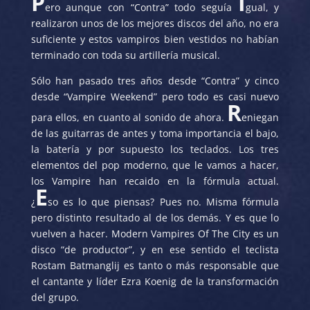
P
I
ero aunque con “Contra” todo seguía
gual, y
realizaron unos de los mejores discos del año, no era
suficiente y estos vampiros bien vestidos no habían
terminado con toda su artillería musical.
Sólo han pasado tres años desde “Contra” y cinco
desde “Vampire Weekend” pero todo es casi nuevo
R
para ellos, en cuanto al sonido de ahora.
eniegan
de las guitarras de antes y toma importancia el bajo,
la batería y por supuesto los teclados. Los tres
elementos del pop moderno, que le vamos a hacer,
los Vampire han recaido en la fórmula actual.
E
¿
so es lo que piensas? Pues no. Misma fórmula
pero distinto resultado al de los demás. Y es que lo
vuelven a hacer. Modern Vampires Of The City es un
disco “de productor”, y en ese sentido el teclista
Rostam Batmanglij es tanto o más responsable que
el cantante y líder Ezra Koenig de la transformación
del grupo.