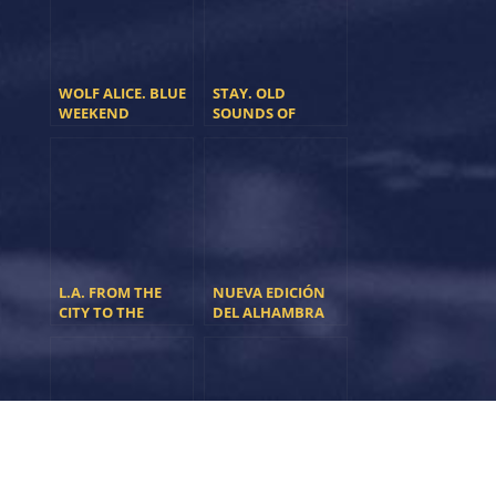
WOLF ALICE. BLUE
STAY. OLD
WEEKEND
SOUNDS OF
MODERN MUSIC
L.A. FROM THE
NUEVA EDICIÓN
CITY TO THE
DEL ALHAMBRA
OCEAN SIDE
MONKEY
WEEKEND
L.A. DUALIZE
KINGS OF LEON.