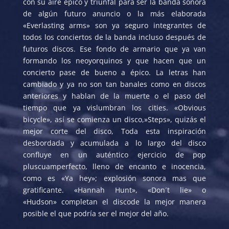
con su aire épico y triunfal para ser la banda sonora
de algún futuro anuncio o la más elaborada
«Everlasting arms» son ya seguro integrantes de
todos los conciertos de la banda incluso después de
futuros discos. Ese fondo de armario que ya van
formando los neoyorquinos y que hacen que un
concierto pase de bueno a épico. La letras han
cambiado y ya no son tan banales como en discos
anteriores y hablan de la muerte o el paso del
tiempo que ya vislumbran los cities. «Obvious
bicycle», así se comienza un disco,»Steps», quizás el
mejor corte del disco, Toda esta inspiración
desbordada y acumulada a lo largo del disco
confluye en un auténtico ejercicio de pop
pluscuamperfecto, lleno de encanto e inocencia,
como es «Ya hey»; explosión sonora mas que
gratificante. «Hannah Hunt», «Don´t lie» o
«Hudson» completan el discode la mejor manera
posible el que podría ser el mejor del año.