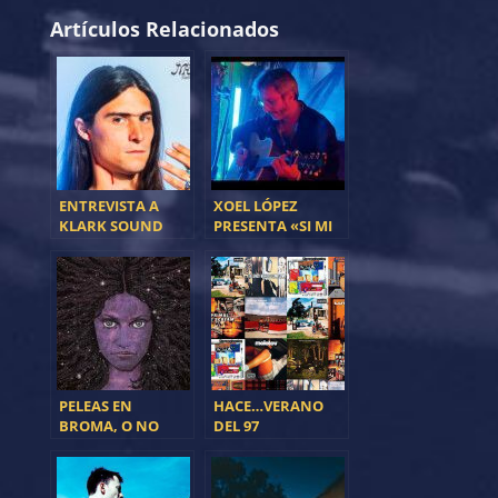
Artículos Relacionados
ENTREVISTA A
XOEL LÓPEZ
KLARK SOUND
PRESENTA «SI MI
RAYO TE
ALCANZARA»
PELEAS EN
HACE…VERANO
BROMA, O NO
DEL 97