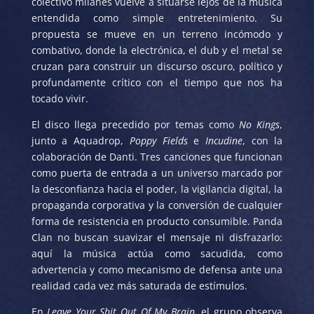
colectivo milanés vuelve a situarse lejos de la música
entendida como simple entretenimiento. Su
propuesta se mueve en un terreno incómodo y
combativo, donde la electrónica, el dub y el metal se
cruzan para construir un discurso oscuro, político y
profundamente crítico con el tiempo que nos ha
tocado vivir.
El disco llega precedido por temas como
No Kings
,
junto a Aquadrop,
Poppy Fields
e
Incudine
, con la
colaboración de Danti. Tres canciones que funcionan
como puerta de entrada a un universo marcado por
la desconfianza hacia el poder, la vigilancia digital, la
propaganda corporativa y la conversión de cualquier
forma de resistencia en producto consumible. Panda
Clan no buscan suavizar el mensaje ni disfrazarlo:
aquí la música actúa como sacudida, como
advertencia y como mecanismo de defensa ante una
realidad cada vez más saturada de estímulos.
En
Leave Your Shit Out Of My Brain
, el grupo observa