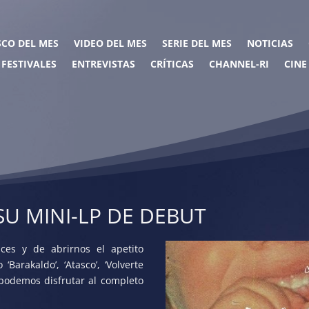
SCO DEL MES
VIDEO DEL MES
SERIE DEL MES
NOTICIAS
FESTIVALES
ENTREVISTAS
CRÍTICAS
CHANNEL-RI
CINE
SU MINI-LP DE DEBUT
es y de abrirnos el apetito
arakaldo’, ‘Atasco’, ‘Volverte
 podemos disfrutar al completo