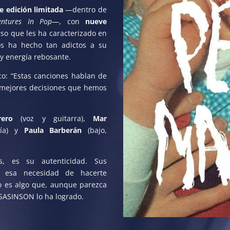
e edición limitada
—dentro de
ntures In Pop
—, con
nueve
rso que les ha caracterizado en
os ha hecho tan adictos a su
y energía rebosante.
co: “Estas canciones hablan de
 mejores decisiones que hemos
rrero
(voz y guitarra),
Mar
ría) y
Paula Barberán
(bajo,
, es su autenticidad. Sus
a esa necesidad de hacerte
so es algo que, aunque parezca
ISASINSON lo ha logrado.