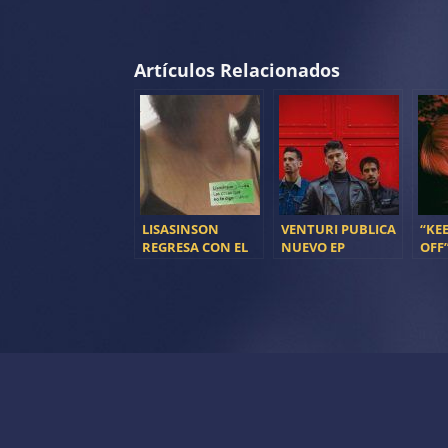
Artículos Relacionados
LISASINSON
VENTURI PUBLICA
“KE
REGRESA CON EL
NUEVO EP
OFF
SINGLE DOBLE ‘LAS
DEB
COSAS QUE NO TE
RAD
DIGO’
GAR