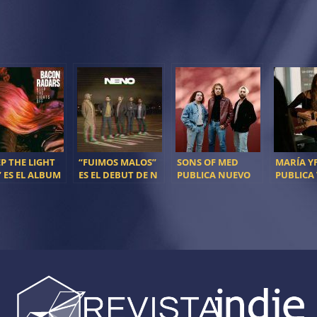
EP THE LIGHT
“FUIMOS MALOS”
SONS OF MED
MARÍA Y
” ES EL ALBUM
ES EL DEBUT DE N
PUBLICA NUEVO
PUBLICA
UT DE BACON
E N O
SINGLE: ‘LIVE IT UP’
DE ‘CUA
ARS Y SU
ROSAS’ D
AGE BALEAR
GABINET
CALIGAR