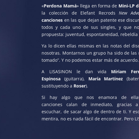
«
Perdona Mamá
» llega en forma de
Mini-LP d
la colección de Elefant Recrods
New Adve
canciones
en las que dejan patente ese discu
todos y cada uno de sus singles, y que n
propuesta: juventud, espontaneidad, rebeldía 
Ya lo dicen ellas mismas en las notas del dis
nosotras. Montarnos un grupo ha sido de las
tomado”. Y no podemos estar más de acuerdo.
A LISASINON le dan vida
Míriam Fe
Espinosa
(guitarra),
María Martínez
(bate
sustituyendo a
Roser
).
Si hay algo que nos enamora de ellas
canciones calan de inmediato, gracias 
escuchar, de sacar algo de dentro de ti. Y e
mentira, no es nada fácil de encontrar. Pero L