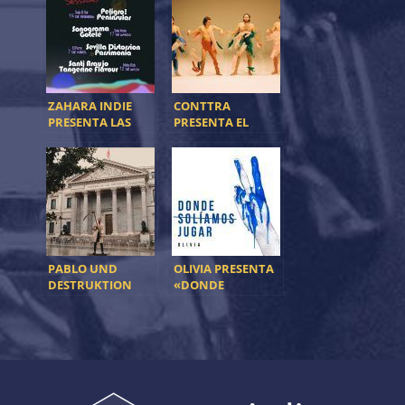
TV’S” POR 5
CIUDADES
ZAHARA INDIE
CONTTRA
PRESENTA LAS
PRESENTA EL
ZAHARA SESSIONS
ÚLTIMO ANTICIPO
DE “BOBO CLUB”
CON JULIÁN
SALDARRIAGA
PABLO UND
OLIVIA PRESENTA
DESTRUKTION
«DONDE
PRESENTA
SOLÍAMOS JUGAR»
ULTRAMONTE