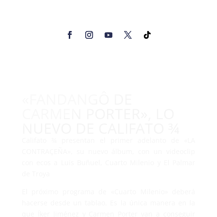
«FANDANGÔ DE
CARMEN PORTER», LO
NUEVO DE CALIFATO ¾
Califato ¾ presentan el primer adelanto de «LA
CONTRAÇEÑA», su nuevo álbum, con un videoclip
con ecos a Luis Buñuel, Cuarto Milenio y El Palmar
de Troya
El próximo programa de «Cuarto Milenio» deberá
hacerse desde un tablao. Es la única manera en la
que Íker Jiménez y Carmen Porter van a conseguir