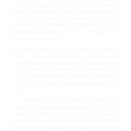
evocar a la Virgen de las Salinas, un mito resucitado
gracias a unos Califato ¾ que, en el primer adelanto
del que será su nuevo disco, presentan una canción
en donde las apariciones paranormales suenan a
fandango electrónico con ecos al shoegaze y el
dreampop más evocador.
El combo sevillano presenta “Fandangô de Carmen
Porter”, primer adelanto de lo que será «LA
CONTRAÇEÑA», nuevo álbum de Califato ¾ que verá
la luz el próximo 28 de febrero, Día de Andalucía; y
con un imponente videoclip destinado a convertirse
en una de las obras musicales-audiovisuales del
año.
Y si Camarón en su día descifró «La leyenda del
tiempo», la banda andaluza descifra en su nuevo
single otra leyenda: la de la Virgen de las Salinas,
una aparecida que se manifiesta a través de Califato
¾ en forma de fandango electrónico con aires de