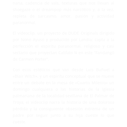
nana, cadencia de vals, texturas que nos llevan al
shoegaze o el dreampop más narcótico y, a la vez,
repleta de sarcasmo, amor, pasión y actividad
paranormal.
El videoclip, un proyecto de DUDE Originals dirigido
por Nono Ayuso y producido por Landia; capta a la
perfección el espíritu paranormal, religioso y casi
sectario que proyectan Califato ¾ en este “Fandangô
de Carmen Porter”.
Con ecos estéticos que van desde Luis Buñuel a
«Blair Witch», y un espíritu conceptual que se mueve
entre un debate en la mesa de «Cuarto Milenio» un
domingo cualquiera o las historias de la Iglesia
palmariana de la localidad sevillana de El Palmar de
Troya; el videoclip narra la historia de una dolorosa
pérdida y la consiguiente obsesión extrema de un
padre por seguir junto a su hija cueste lo que
cueste.