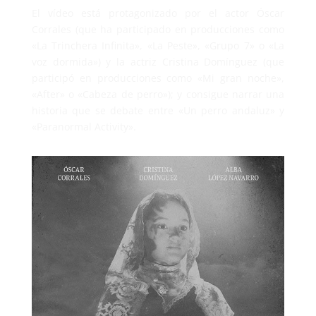
El vídeo está protagonizado por el actor Óscar
Corrales (que ha participado en producciones como
«La Trinchera Infinita», «La Peste», «Grupo 7» o «La
voz dormida») y la actriz Cristina Domínguez (que
participó en producciones como «Mi gran noche»,
«After» o «Cabeza de perro»); y consigue narrar una
historia que se debate entre «Un perro andaluz» y
«Paranormal Activity».