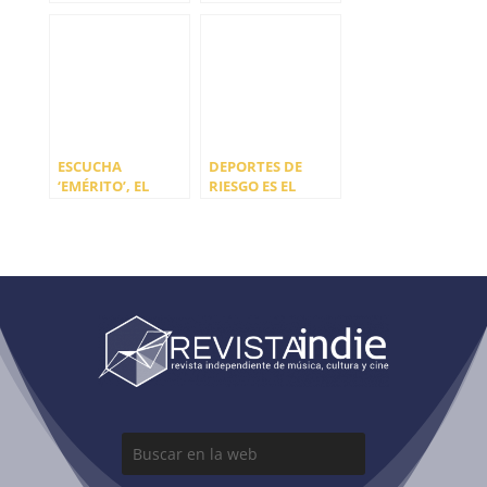
NUEVO ÁLBUM
DISCO
“LAS MONTAÑAS”
ESCUCHA
DEPORTES DE
‘EMÉRITO’, EL
RIESGO ES EL
NUEVO SINGLE DE
NUEVO EP DE
NARANJA
INVASIÓN
COCHAMBRE