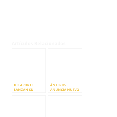
Artículos Relacionados
DELAPORTE
ÀNTEROS
LANZAN SU
ANUNCIA NUEVO
NUEVO ÁLBUM
DISCO
“LAS MONTAÑAS”