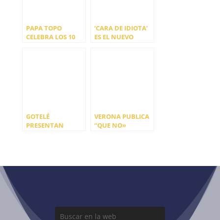
PAPA TOPO
‘CARA DE IDIOTA’
CELEBRA LOS 10
ES EL NUEVO
AÑOS DE «LA
ADELANTO DE
CHICA VAMPIRA»
AXOLOTES
MEXICANOS
GOTELÉ
VERONA PUBLICA
PRESENTAN
“QUE NO»
«NADIE», PRIMER
(VERSIÓN
ADELANTO DE SU
AUTORIZADA)
NUEVO DISCO