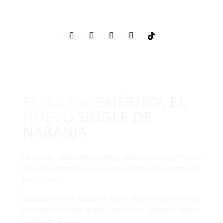
ESCUCHA ‘EMÉRITO’, EL
NUEVO SINGLE DE
NARANJA
La banda madrileña publica este viernes un nuevo
sencillo inspirado en las desventuras del exmonarca
Juan Carlos I.
Grabado en los Estudios Reno, lleva un sonido más
sesentero del que practicaron en su segundo álbum,
‘Todas tus letras’.