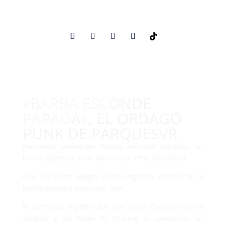
«BARBA ESCONDE
PAPADA», EL ÓRDAGO
PUNK DE PARQUESVR
Parquesvr presentan «Barba esconde papada», un
hit de urgencia punk tan crítico como sarcástico
Que los Reyes Magos no te engañen: debajo de la
barba siempre esconden algo.
El particular regalito que nos hacen Parquesvr para
saludar a los Reyes de Oriente es asestarles un