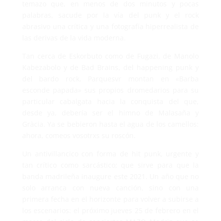
temazo que, en menos de dos minutos y pocas
palabras, sacude por la vía del punk y el rock
abrasivo una crítica y una fotografía hiperrealista de
las derivas de la vida moderna.
Tan cerca de Eskorbuto como de Fugazi, de Manolo
Kabezabolo y de Bad Brains, del happening punk y
del bardo rock, Parquesvr montan en «Barba
esconde papada» sus propios dromedarios para su
particular cabalgata hacia la conquista del que,
desde ya, debería ser el himno de Malasaña y
Gràcia. Ya se bebieron hasta el agua de los camellos:
ahora, comeos vosotrxs su roscón.
Un antivillancico con forma de hit punk, urgente y
tan crítico como sarcástico; que sirve para que la
banda madrileña inaugure este 2021. Un año que no
solo arranca con nueva canción, sino con una
primera fecha en el horizonte para volver a subirse a
los escenarios: el próximo jueves 25 de febrero en el