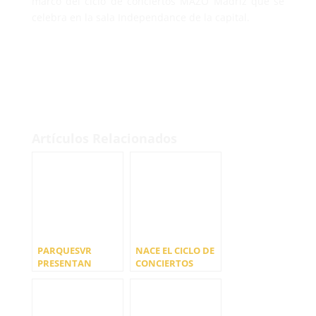
marco del ciclo de conciertos MAZO Madriz que se
celebra en la sala Independance de la capital.
Artículos Relacionados
PARQUESVR
NACE EL CICLO DE
PRESENTAN
CONCIERTOS
«SATISFYER»
MAZO