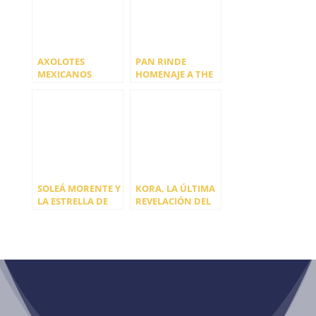
AXOLOTES
PAN RINDE
MEXICANOS
HOMENAJE A THE
CLAMAN «QUE TE
SMASHING
PIRES» EN SU
PUMPKINS
NUEVO SINGLE
SOLEÁ MORENTE Y
KORA, LA ÚLTIMA
LA ESTRELLA DE
REVELACIÓN DEL
DAVID NOS
ECOSISTEMA
REGALAN UN ‘FIN
ALTERNATIVO
DE AÑO’ PERFECTO