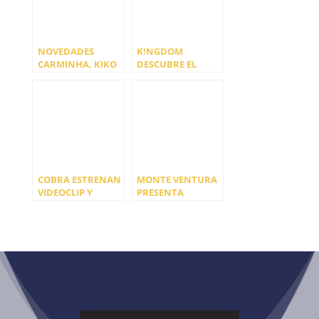
NOVEDADES
K!NGDOM
CARMINHA, KIKO
DESCUBRE EL
VENENO, ANNI B
DIAMANTE
SWEET Y RODRIGO
SALVAJE
CUEVAS, ARTISTAS
MÁS
GALARDONADOS
DE LOS PREMIOS
MIN
COBRA ESTRENAN
MONTE VENTURA
VIDEOCLIP Y
PRESENTA
ANUNCIAN
‘PATMOS’
FECHAS