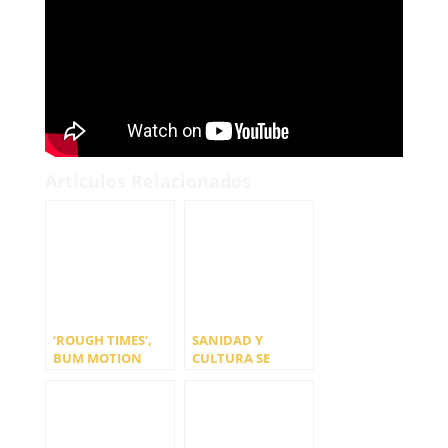
Artículos Relacionados
‘ROUGH TIMES’,
SANIDAD Y
BUM MOTION
CULTURA SE
CLUB Y HICKEYS
COMPROMETEN A
«JUNTOS» DESDE
PROMOVER LA
CASA
#CULTURASEGURA