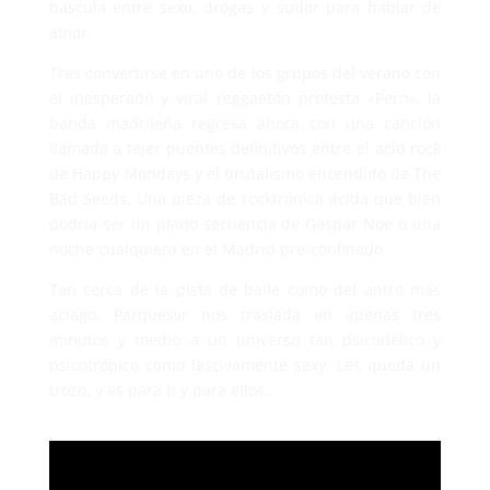
bascula entre sexo, drogas y sudor para hablar de
amor.
Tras convertirse en uno de los grupos del verano con
el inesperado y viral reggaetón protesta «Pero», la
banda madrileña regresa ahora con una canción
llamada a tejer puentes definitivos entre el acid rock
de Happy Mondays y el brutalismo encendido de The
Bad Seeds. Una pieza de rocktrónica ácida que bien
podría ser un plano secuencia de Gaspar Noé o una
noche cualquiera en el Madrid pre-confinado.
Tan cerca de la pista de baile como del antro más
aciago, Parquesvr nos traslada en apenas tres
minutos y medio a un universo tan psicodélico y
psicotrópico como lascivamente sexy. Les queda un
trozo, y es para ti y para ellos.