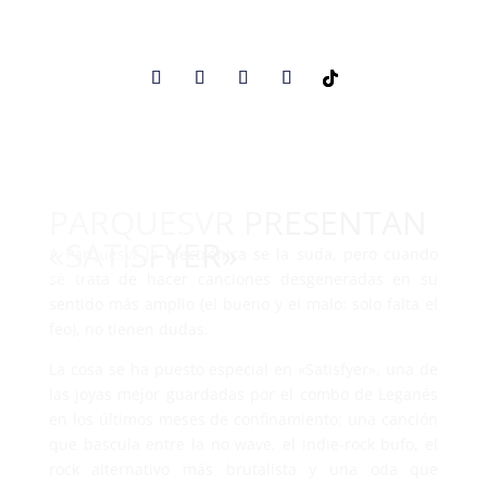
PARQUESVR PRESENTAN
«SATISFYER»
A Parquesvr la electrónica se la suda, pero cuando
se trata de hacer canciones desgeneradas en su
sentido más amplio (el bueno y el malo: solo falta el
feo), no tienen dudas.
La cosa se ha puesto especial en «Satisfyer», una de
las joyas mejor guardadas por el combo de Leganés
en los últimos meses de confinamiento: una canción
que bascula entre la no wave, el indie-rock bufo, el
rock alternativo más brutalista y una oda que