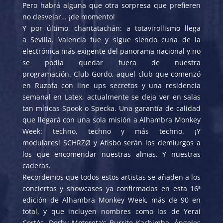
Pero habrá alguna que otra sorpresa que prefieren
no desvelar… ¡de momento!
Y por último, chantatachán: a totavirollismo llega
a Sevilla. Valencia fue y sigue siendo cuna de la
electrónica más exigente del panorama nacional y no
se podía quedar fuera de nuestra
programación. Club Gordo, aquel club que comenzó
en Ruzafa con line ups secretos y una residencia
semanal en Latex, actualmente se deja ver en salas
tan míticas Spook o Specka. Una garantía de calidad
que llegará con una sola misión a Alhambra Monkey
Week: techno, techno y más techno. ¡Y
modulares! SCHRZØ y Atisbo serán los demiurgos a
los que encomendar nuestras almas. Y nuestras
caderas.
Recordemos que todos estos artistas se añaden a los
conciertos y showcases ya confirmados en esta 16ª
edición de Alhambra Monkey Week, más de 90 en
total, y que incluyen nombres como los de Yerai
Cortés, Derby Motoreta’s Burrito Kachimba, Ángeles