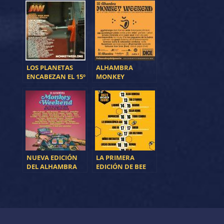
ARTISTAS
ANUNCIA SUS
PRIMEROS
ARTISTAS
LOS PLANETAS
ALHAMBRA
ENCABEZAN EL 15º
MONKEY
ANIVERSARIO DEL
WEEKEND. EL FIN
ALHAMBRA
DE SEMANA
MONKEY WEEK
SOÑADO
NUEVA EDICIÓN
LA PRIMERA
DEL ALHAMBRA
EDICIÓN DE BEE
MONKEY
WEEK YA ESTÁ
WEEKEND
AQUÍ