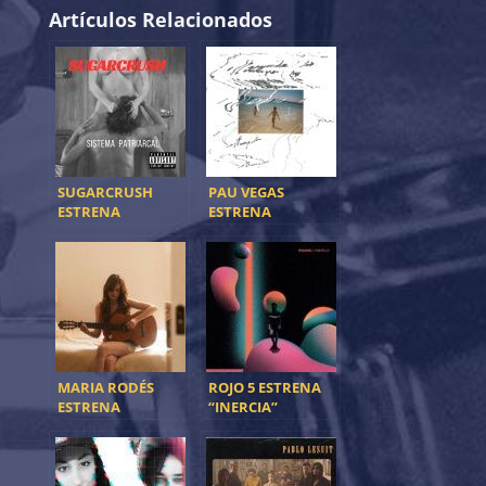
Artículos Relacionados
SUGARCRUSH
PAU VEGAS
ESTRENA
ESTRENA
«SISTEMA
“ESTAMPIDA»
PATRIARCAL»
MARIA RODÉS
ROJO 5 ESTRENA
ESTRENA
“INERCIA”
‘RECORDARTE’