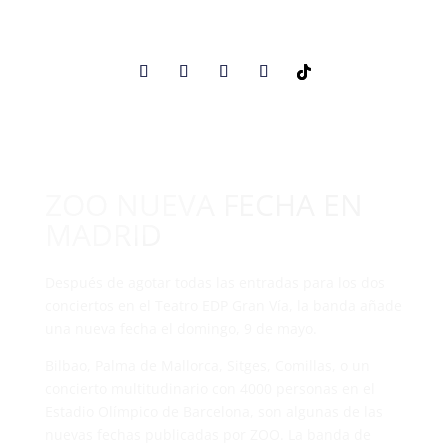
ZOO NUEVA FECHA EN
MADRID
Después de agotar todas las entradas para los dos
conciertos en el Teatro EDP Gran Vía, la banda añade
una nueva fecha el domingo, 9 de mayo.
Bilbao, Palma de Mallorca, Sitges, Comillas, o un
concierto multitudinario con 4000 personas en el
Estadio Olímpico de Barcelona, son algunas de las
nuevas fechas publicadas por ZOO. La banda de