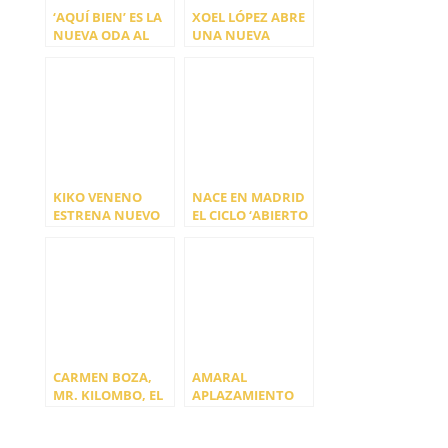
‘AQUÍ BIEN’ ES LA
XOEL LÓPEZ ABRE
NUEVA ODA AL
UNA NUEVA
POSITIVISMO DE
ETAPA CON ‘SI MI
LOS VINAGRES
RAYO TE
ALCANZARA’
KIKO VENENO
NACE EN MADRID
ESTRENA NUEVO
EL CICLO ‘ABIERTO
SINGLE «LUNA
A MEDIODÍA’
NUEVA»
CARMEN BOZA,
AMARAL
MR. KILOMBO, EL
APLAZAMIENTO
JOSE Y SECOND EN
DEL CONCIERTO
MADRID
DE MADRID