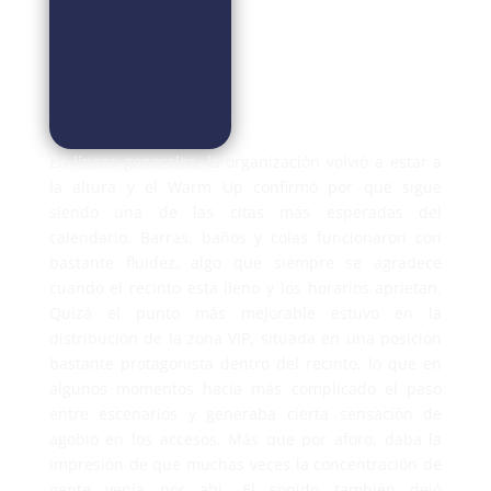
En líneas generales, la organización volvió a estar a
la altura y el Warm Up confirmó por qué sigue
siendo una de las citas más esperadas del
calendario. Barras, baños y colas funcionaron con
bastante fluidez, algo que siempre se agradece
cuando el recinto está lleno y los horarios aprietan.
Quizá el punto más mejorable estuvo en la
distribución de la zona VIP, situada en una posición
bastante protagonista dentro del recinto, lo que en
algunos momentos hacía más complicado el paso
entre escenarios y generaba cierta sensación de
agobio en los accesos. Más que por aforo, daba la
impresión de que muchas veces la concentración de
gente venía por ahí. El sonido también dejó