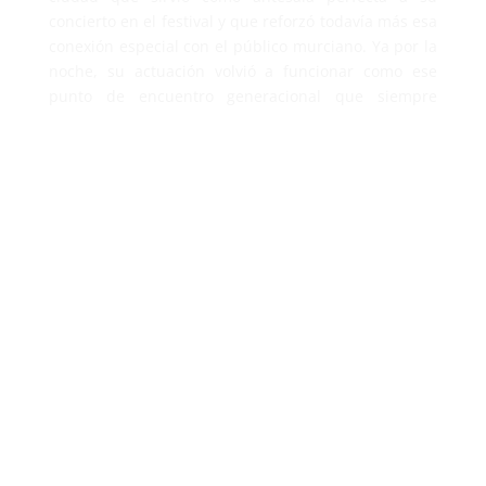
concierto en el festival y que reforzó todavía más esa
conexión especial con el público murciano. Ya por la
noche, su actuación volvió a funcionar como ese
punto de encuentro generacional que siempre
consiguen. Himno tras himno, el público respondió
como se esperaba, y el broche con fuegos artificiales
terminó de convertir su paso por el festival en uno
de los momentos más celebrados del sábado. Entre
los últimos grandes directos estuvo también
Viva
Belgrado
, que aportaron el punto más intenso y
emocional de la jornada. Su directo mantuvo esa
fuerza cruda que los caracteriza y dejó esa
sensación de cierre emocional perfecta para una
jornada que fue claramente de menos a más.
Y para quienes todavía guardaban energía después
de dos días de festival,
Fatboy Slim
fue el encargado
de cerrar el escenario principal el sábado, poniendo
el broche final con esa mezcla de euforia colectiva y
resistencia festivalera que solo aparece cuando ya