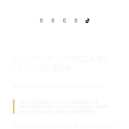
WARM UP ESTRELLA DE
LEVANTE 2026
Murcia, 1 y 2 de mayo de 2026. Recinto La Fica
Murcia inaugura la temporada de
festivales entre himnos, pogos y algún
que otro sprint entre escenarios.
Murcia volvió a latir al ritmo de guitarras, pogos y