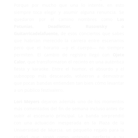
Porque por mucho que una lo intente, en esto
siempre toca elegir y asumir alguna renuncia. Se
quedaron por el camino nombres como
Las
Petunias, Deadletter, Rusowsky o
Guitarricadelafuente,
de esos conciertos que sabes
que habrían merecido la carrera entre escenarios
pero que el horario —y el cuerpo— no siempre
permiten. El cambio de registro llegó con
Ojete
Calor
, que transformaron el recinto en una auténtica
fiesta y karaoke. Entre el humor, el absurdo y el
subnopop más descarado, volvieron a demostrar
que pocas bandas entienden tan bien cómo levantar
a un público festivalero.
Lori Meyers
dejaron además uno de los momentos
más comentados del fin de semana incluso antes de
subir al escenario principal. La banda sorprendió
con una actuación inesperada en la Plaza de la
Universidad de Murcia, un pequeño regalo para la
ciudad que sirvió como antesala perfecta a su