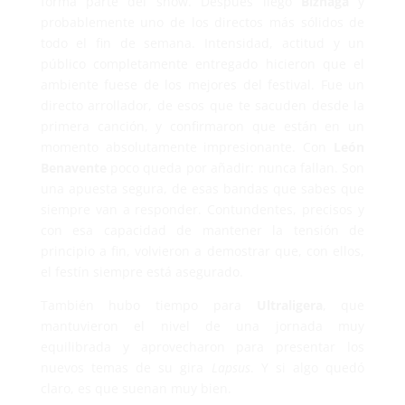
forma parte del show. Después llegó
Biznaga
y
probablemente uno de los directos más sólidos de
todo el fin de semana. Intensidad, actitud y un
público completamente entregado hicieron que el
ambiente fuese de los mejores del festival. Fue un
directo arrollador, de esos que te sacuden desde la
primera canción, y confirmaron que están en un
momento absolutamente impresionante. Con
León
Benavente
poco queda por añadir: nunca fallan. Son
una apuesta segura, de esas bandas que sabes que
siempre van a responder. Contundentes, precisos y
con esa capacidad de mantener la tensión de
principio a fin, volvieron a demostrar que, con ellos,
el festín siempre está asegurado.
También hubo tiempo para
Ultraligera
, que
mantuvieron el nivel de una jornada muy
equilibrada y aprovecharon para presentar los
nuevos temas de su gira
Lapsus
. Y si algo quedó
claro, es que suenan muy bien.