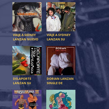
VIAJE A SIDNEY
VIAJE A SYDNEY
LANZAN NUEVO
LANZAN SU
SINGLE: ‘LEY DE
NUEVO SINGLE
SOMBRAS’
“COMO UN
SANTO”
DELAPORTE
DORIAN LANZAN
LANZAN SU
SINGLE DE
NUEVO ÁLBUM
ADELANTO: «DOS
“LAS MONTAÑAS”
VIDAS»