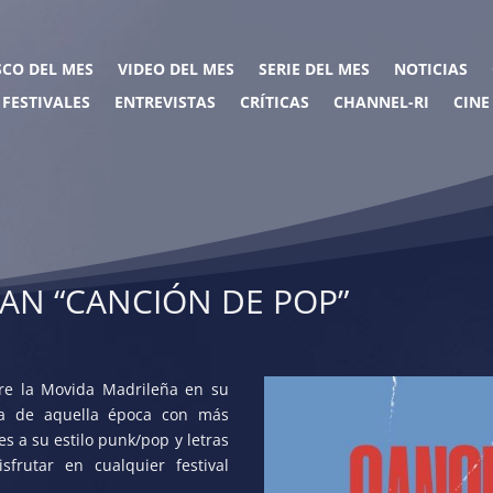
SCO DEL MES
VIDEO DEL MES
SERIE DEL MES
NOTICIAS
FESTIVALES
ENTREVISTAS
CRÍTICAS
CHANNEL-RI
CINE
AN “CANCIÓN DE POP”
bre la Movida Madrileña en su
ca de aquella época con más
s a su estilo punk/pop y letras
frutar en cualquier festival