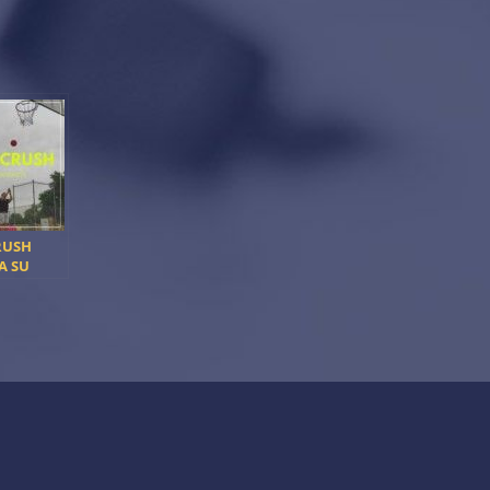
RUSH
A SU
TEMA