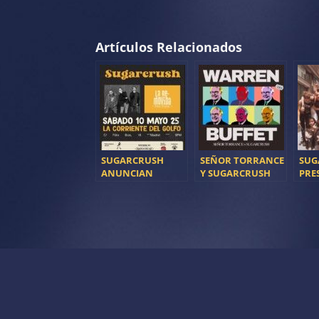
Artículos Relacionados
SUGARCRUSH
SEÑOR TORRANCE
SUG
ANUNCIAN
Y SUGARCRUSH
PRE
NUEVAS FECHAS Y
UNEN FUERZAS EN
«NO
NUEVO SINGLE
SU NUEVO SINGLE
«WARREN
BUFFET»