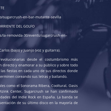
NTE
to/sugarcrush-en-bar-mutante-sevilla
ORRIENTE DEL GOLFO
s/la-removida-30/events/sugarcrush-en–
arlos (bajo) y Juanjo (voz y guitarra).
s revolucionarias desde el costumbrismo más
n directo y enamorar a su público y sobre todo
 las fiestas en cada uno de sus directos donde
terminen coreando sus letras y bailando.
ales como el Sonorama Ribera, Cooltural, Oasis
Wizink Center, Sugarcrush se han confirmado
idades del Indie Rock en España. La banda se
entación de su último disco en la mayoría de