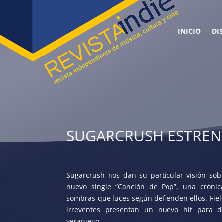
INICIO
DI
SUGARCRUSH ESTREN
Sugarcrush nos dan su particular visión so
nuevo single “Canción de Pop”, una cróni
sombras que luces según defienden ellos. Fiele
irreventes presentan un nuevo hit para dis
veraniego.