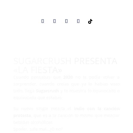
SUGARCRUSH PRESENTA
«LA FIESTA»
Cuando pensabas que
2020
no te podía volver a
sorprender, cuando creías que ya lo habías visto
todo, llega
Sugarcrush
y te muestra lo equivocado o
equivocada que estabas.
Su nuevo single mezcla el
indie con la canción
protesta
, que es a la canción lo mismo que mezclar
bebidas alcohólicas.
Spoiler, sale mal…¿O no?