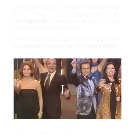
Descúbrelo escuchando su nuevo single
«La Fiesta»
,
con todos los ingredientes que
solo
Sugarcrush
saben poner en sus canciones,
melodía pegadiza y letras jocosas.
Ponte la canción en bucle. Tal como está la cosa,
esta
es la única fiesta que te vas a poder permitir.