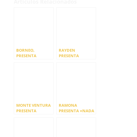
Artículos Relacionados
BORNEO,
RAYDEN
PRESENTA
PRESENTA
«LIMONEROS»
‘LOBAILAO’
MONTE VENTURA
RAMONA
PRESENTA
PRESENTA «NADA
‘PATMOS’
QUE NO QUIERAS
TÚ»