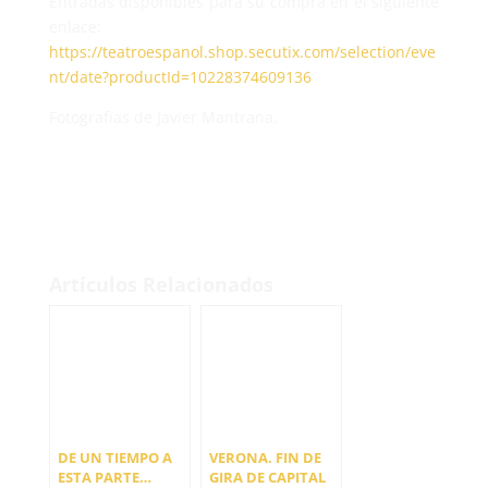
Entradas disponibles para su compra en el siguiente
enlace:
https://teatroespanol.shop.secutix.com/selection/eve
nt/date?productId=10228374609136
Fotografías de Javier Mantrana.
Artículos Relacionados
DE UN TIEMPO A
VERONA. FIN DE
ESTA PARTE…
GIRA DE CAPITAL