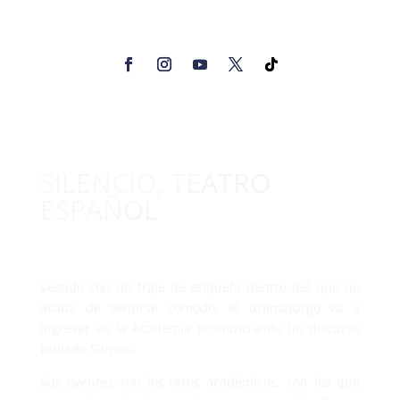
SILENCIO, TEATRO
ESPAÑOL
Vestido con un traje de etiqueta dentro del que no
acaba de sentirse cómodo, el dramaturgo va a
ingresar en la Academia pronunciando un discurso
titulado
Silencio
.
Sus oyentes son los otros académicos, con los que