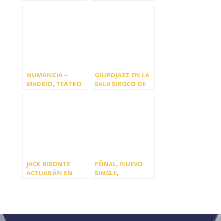
FRACASO?,
SILENCIO
TEATRO ESPAÑOL
NUMANCIA –
GILIPOJAZZ EN LA
MADRID, TEATRO
SALA SIROCO DE
DE LA COMEDIA
MADRID
JACK BISONTE
FÔNAL, NUEVO
ACTUARÁN EN
SINGLE,
MADRID CON
MARTILANDRÁN
NUEVO EP