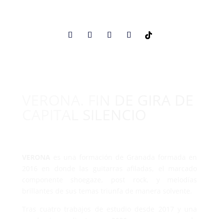
VERONA. FIN DE GIRA DE
CAPITAL SILENCIO
VERONA
es una formación de Granada formada en
2016 en donde las guitarras afiladas, el marcado
componente shoegaze, post rock, y melodías
brillantes de sus temas triunfa de manera solvente.
Tras cuatro trabajos de estudio desde 2017 y una