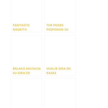
FANTASTIC
THE POSIES
NEGRITO
POSPONEN SU
POSPONE SU GIRA
GIRA HASTA
HASTA ENERO DE
SEPTIEMBRE DE
2022 Y AÑADE DOS
2022
FECHAS
BELAKO ANUNCIA
VUELVE GIRA EN
SU GIRA DE
KASAS
OTOÑO