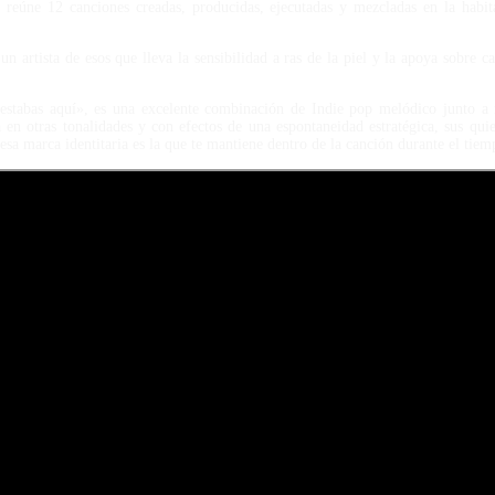
eúne 12 canciones creadas, producidas, ejecutadas y mezcladas en la habita
.
un artista de esos que lleva la sensibilidad a ras de la piel y la apoya sobre 
tabas aquí», es una excelente combinación de Indie pop melódico junto a r
 en otras tonalidades y con efectos de una espontaneidad estratégica, sus qui
sa marca identitaria es la que te mantiene dentro de la canción durante el tiem