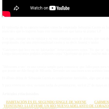
El videoclip de la canción resume cómo ha empezado Sebastián Cortés en la m
musicales que lo trajeron hasta este momento en que lanza su primer LP.
Y es que, aunque en su música y su voz resuenan ecos de artistas que van de
programado, con una intencionalidad casera y un decir frontal y audaz.
“Canciones que hice en mi habitación” tiene canciones como ´Yo que sé´ un 
Luego encontramos pedidos ardientes como ‘Quiéreme un poco’ mucho más rítm
‘Volvernos a ver’ es una caricia simple para comunicar que falta poco para v
que puede ser Ale Sergi de Miranda, llevando sus canciones a un acústico inti
El álbum debut de Sebastián Cortés es simplemente inevitable, algo que si empi
Y para vivirlo en vivo, ya tiene fecha de presentación, será el 27 de mayo en 
Artículos relacionados
HABITACIÓN ES EL SEGUNDO SINGLE DE WAYNE
CARMEN 
VEINTIUNO: LLUÉVEME UN RÍO NUEVO ADELANTO DE CORAZ