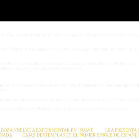
úsica, cuando tocaba en la calle, o en garitos sin que nadie escuche, los cast
sde Coldplay o Bad Bunny, sobre todo, el eco que retumban sus canciones es el
himno a la sensibilidad y cercanía, un lamento susurrado al oído del cual ha
ico y exigente, con un estribillo más radial.
ernos, los recursos vocales de esta canción, su balanceo por las notas agudas 
mista.
ezas sabes que lo vas a seguir hasta el final, mientras te envuelve en una bris
la sala La Riviera de Madrid, y el 6 de junio en la sala Barts de Barcelona.
BOZA VUELVE A EXPERIMENTAR EN ‘SUAVE’
LEA PRESENTA 
ONADA
CAJAS DESTEMPLÁS ES EL PRIMER SINGLE DE ESPAÑL