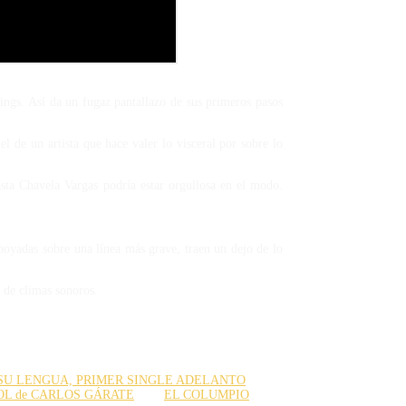
ings. Así da un fugaz pantallazo de sus primeros pasos
 de un artista que hace valer lo visceral por sobre lo
sta Chavela Vargas podría estar orgullosa en el modo.
apoyadas sobre una línea más grave, traen un dejo de lo
a de climas sonoros.
SU LENGUA, PRIMER SINGLE ADELANTO
OL de CARLOS GÁRATE
EL COLUMPIO