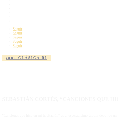
FESTIVALES
ENTREVISTAS
CRÍTICAS
CHANNEL-RI
CINE
Seguir
Seguir
Seguir
Seguir
Seguir
zona CLÁSICA RI
SEBASTIÁN CORTÉS, “CANCIONES QUE HI
“Canciones que hice en mi habitación” es el esperadísimo álbum debut de un ar