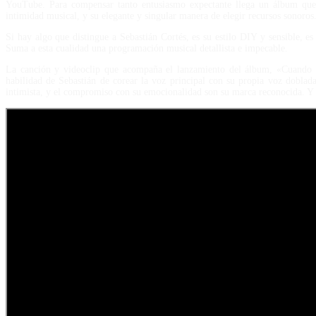
YouTube. Para compensar tanto entusiasmo expectante llega un álbum que r
intimidad musical, y su elegante y singular manera de elegir recursos sonoros
Si hay algo que distingue a Sebastián Cortés, es su estilo DIY y sensible, es 
Suma a esta cualidad una programación musical detallista e impecable.
La canción y videoclip que acompaña el lanzamiento del álbum, «Cuando es
habilidad de Sebastián de corear la voz principal con su propia voz doblada
intimista, y el compromiso con su emocionalidad son su marca reconocida. Y e