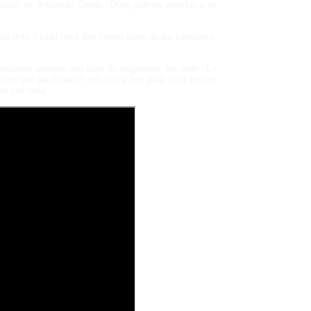
ción de Sebastián Cortés. Doce puertas abiertas a su
cada nota y cada letra que forma parte de sus canciones.
ecursos sonoros con dejo de reggaetón, sin serlo. La
ebres que paralizan el subidón y dan paso a un respiro
po que dura.