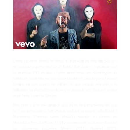
Como ya viene siendo habitual, el videoclip ha sido dirigido por
el cantante y guitarrista de la banda Eric Sueiro. Siguiendo con
la estética VHS de los singles anteriores, en «Sacrilegio» la
banda se convierte en una secta satánica liderada por el propio
Sueiro, en una suerte de delirio lofi que roza lo absurdo y lo
delirante. La dirección creativa y el artwork son obra del artista
madrileño Tumulus Design.
Muy pronto la banda anunciará la fecha de lanzamiento del que
será su quinto disco, que verá la luz bajo su propio sello Estudio
Mazmorra. Mientras tanto, Medalla estarán en directo en
Moradillos Fest (La Rioja, 11/7) y presentarán su nuevo disco en
las siguientes ciudades: Madrid (7/11), Daimiel (8/11),