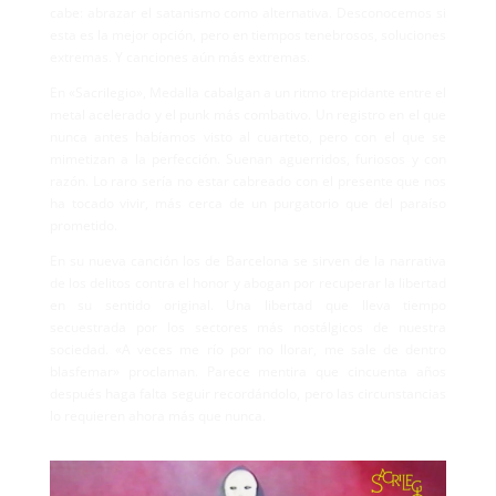
cabe: abrazar el satanismo como alternativa. Desconocemos si
esta es la mejor opción, pero en tiempos tenebrosos, soluciones
extremas. Y canciones aún más extremas.
En «Sacrilegio», Medalla cabalgan a un ritmo trepidante entre el
metal acelerado y el punk más combativo. Un registro en el que
nunca antes habíamos visto al cuarteto, pero con el que se
mimetizan a la perfección. Suenan aguerridos, furiosos y con
razón. Lo raro sería no estar cabreado con el presente que nos
ha tocado vivir, más cerca de un purgatorio que del paraíso
prometido.
En su nueva canción los de Barcelona se sirven de la narrativa
de los delitos contra el honor y abogan por recuperar la libertad
en su sentido original. Una libertad que lleva tiempo
secuestrada por los sectores más nostálgicos de nuestra
sociedad. «A veces me río por no llorar, me sale de dentro
blasfemar» proclaman. Parece mentira que cincuenta años
después haga falta seguir recordándolo, pero las circunstancias
lo requieren ahora más que nunca.