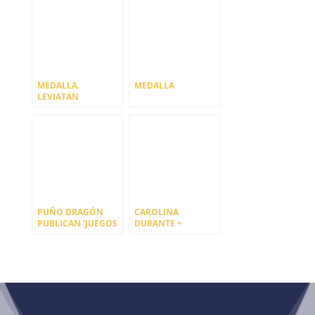
PUBLICAN
DISCO
“MEDALLA DE ORO”
MEDALLA.
MEDALLA
LEVIATÁN
PUÑO DRAGÓN
CAROLINA
PUBLICAN ‘JUEGOS
DURANTE +
VIOLENTOS’
MEDALLA + FAVX