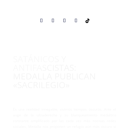
SATÁNICOS Y
ANTIFASCISTAS:
MEDALLA PUBLICAN
«SACRILEGIO»
Es una realidad innegable, vivimos tiempos oscuros. Ante el
auge de la ultraderecha y su blanqueamiento mediático
constante amplificado por las cada vez más nocivas redes
sociales, Medalla nos proponen un refugio aún más oscuro si