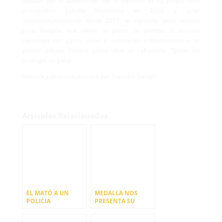
apostar por la autoedición con la creación de su propio sello
discográfico Estudio Mazmorra en 2022, y girar
ininterrumpidamente desde 2017; el siguiente paso natural
para Medalla era volver al punto de partida. A escribir
canciones con garra, como si estuvieran enfrentándose a su
primer álbum. Porque como dice el refranero: “Quien no
arriesga, no gana”.
Artwork y dirección artística por Tumulus Design
Artículos Relacionados
EL MATÓ A UN
MEDALLA NOS
POLICIA
PRESENTA SU
MOTORIZADO
TERCER ADELANTO
ANUNCIAN GIRA Y
DE SU PRÓXIMO