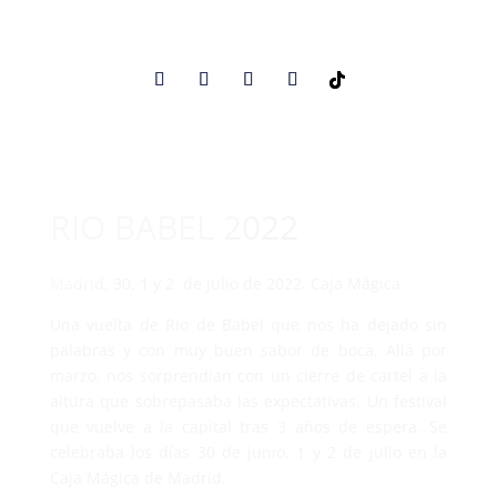
RIO BABEL 2022
Madrid, 30, 1 y 2 de julio de 2022. Caja Mágica
Una vuelta de Rio de Babel que nos ha dejado sin
palabras y con muy buen sabor de boca. Allá por
marzo, nos sorprendían con un cierre de cartel a la
altura que sobrepasaba las expectativas. Un festival
que vuelve a la capital tras 3 años de espera. Se
celebraba los días 30 de junio, 1 y 2 de julio en la
Caja Mágica de Madrid.