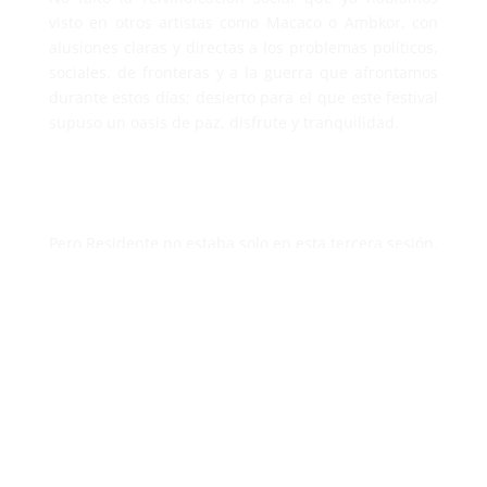
visto en otros artistas como Macaco o Ambkor, con
alusiones claras y directas a los problemas políticos,
sociales, de fronteras y a la guerra que afrontamos
durante estos días; desierto para el que este festival
supuso un oasis de paz, disfrute y tranquilidad.
Pero Residente no estaba solo en esta tercera sesión.
Los encargados de encender por primera vez los
focos del escenario fueron Ciudad Jara. El grupo que
surgió y subsistió durante el confinamiento llenaba
la pista en plena “ola de calor” para sacarnos del
show acústico de los años anteriores y poner sobre
la mesa todo su potencial ante un público que
abarrotó la explanada frente al escenario principal
coreando incesantemente “La canción del pensador”
o “El último pasillo”.