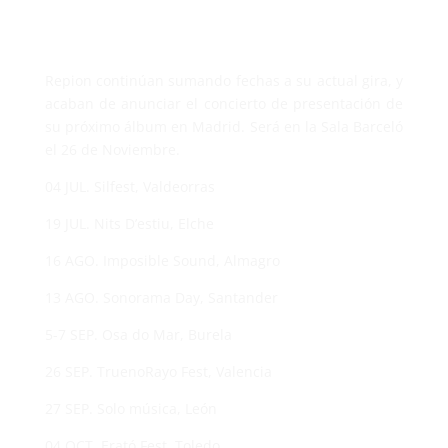
Repion continúan sumando fechas a su actual gira, y
acaban de anunciar el concierto de presentación de
su próximo álbum en Madrid. Será en la Sala Barceló
el 26 de Noviembre.
04 JUL. Silfest, Valdeorras
19 JUL. Nits D’estiu, Elche
16 AGO. Imposible Sound, Almagro
13 AGO. Sonorama Day, Santander
5-7 SEP. Osa do Mar, Burela
26 SEP. TruenoRayo Fest, Valencia
27 SEP. Solo música, León
04 OCT. Erató Fest, Toledo