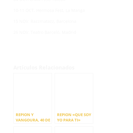
10-11 OCT. Hermosa Fest, La Manga
15 NOV. Razzmatazz, Barcelona
26 NOV. Teatro Barceló, Madrid
Artículos Relacionados
REPION Y
REPION «QUE SOY
VANGOURA, 40 DE
YO PARA TI»
MAYO