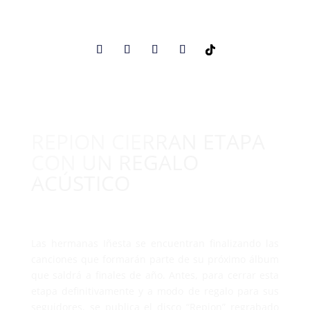
REPION CIERRAN ETAPA
CON UN REGALO
ACÚSTICO
Las hermanas Iñesta se encuentran finalizando las
canciones que formarán parte de su próximo álbum
que saldrá a finales de año. Antes, para cerrar esta
etapa definitivamente y a modo de regalo para sus
seguidores, se publica el disco “Repion” regrabado