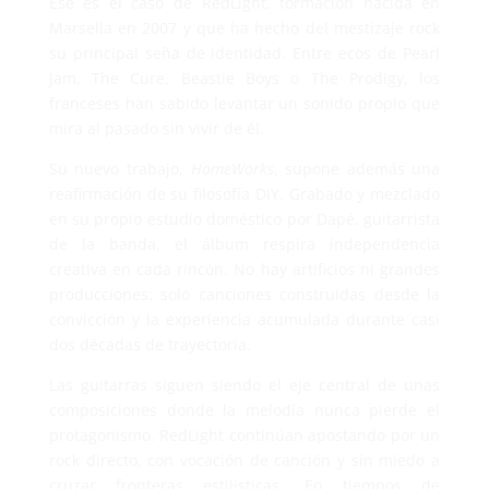
Ese es el caso de RedLight, formación nacida en
Marsella en 2007 y que ha hecho del mestizaje rock
su principal seña de identidad. Entre ecos de Pearl
Jam, The Cure, Beastie Boys o The Prodigy, los
franceses han sabido levantar un sonido propio que
mira al pasado sin vivir de él.
Su nuevo trabajo,
HomeWorks
, supone además una
reafirmación de su filosofía DIY. Grabado y mezclado
en su propio estudio doméstico por Dapé, guitarrista
de la banda, el álbum respira independencia
creativa en cada rincón. No hay artificios ni grandes
producciones: solo canciones construidas desde la
convicción y la experiencia acumulada durante casi
dos décadas de trayectoria.
Las guitarras siguen siendo el eje central de unas
composiciones donde la melodía nunca pierde el
protagonismo. RedLight continúan apostando por un
rock directo, con vocación de canción y sin miedo a
cruzar fronteras estilísticas. En tiempos de