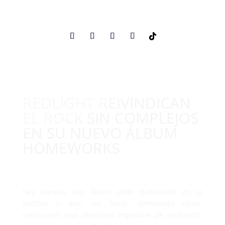
REDLIGHT REIVINDICAN
EL ROCK SIN COMPLEJOS
EN SU NUEVO ÁLBUM
HOMEWORKS
Hay bandas que llevan años trabajando en la
sombra y que, sin hacer demasiado ruido,
construyen una identidad imposible de confundir.