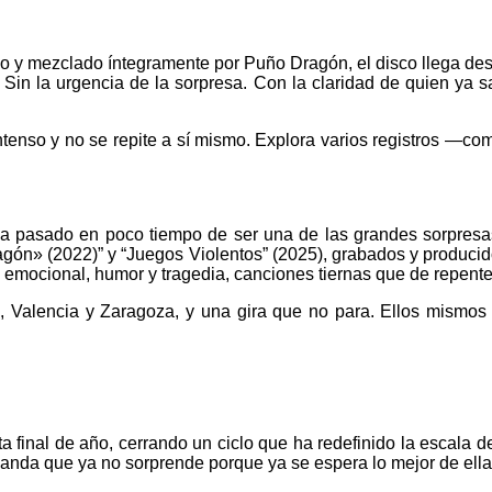
do y mezclado íntegramente por Puño Dragón, el disco llega des
a. Sin la urgencia de la sorpresa. Con la claridad de quien 
ntenso y no se repite a sí mismo. Explora varios registros —c
pasado en poco tiempo de ser una de las grandes sorpresas d
gón» (2022)” y “Juegos Violentos” (2025), grabados y producid
 emocional, humor y tragedia, canciones tiernas que de repente
o, Valencia y Zaragoza, y una gira que no para. Ellos mismo
ta final de año, cerrando un ciclo que ha redefinido la escala
 banda que ya no sorprende porque ya se espera lo mejor de ella