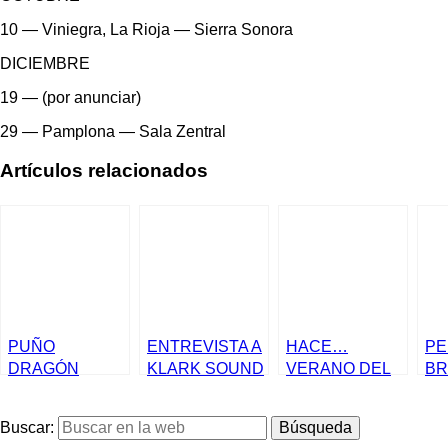
10 — Viniegra, La Rioja — Sierra Sonora
DICIEMBRE
19 — (por anunciar)
29 — Pamplona — Sala Zentral
Artículos relacionados
PUÑO
ENTREVISTA A
HACE…
PE
DRAGÓN
KLARK SOUND
VERANO DEL
BR
PUBLICAN
97
‘JUEGOS
Buscar:
VIOLENTOS’