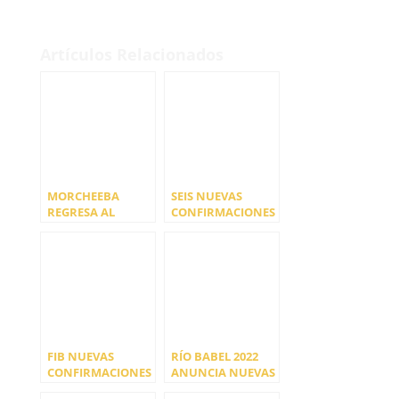
Artículos Relacionados
MORCHEEBA
SEIS NUEVAS
REGRESA AL
CONFIRMACIONES
ESCENARIO DE
COMPLETAN EL 17º
MALLORCA LIVE
RIBEIRA SACRA
ESTE VERANO
FESTIVAL
FIB NUEVAS
RÍO BABEL 2022
CONFIRMACIONES
ANUNCIA NUEVAS
CONFIRMACIONES