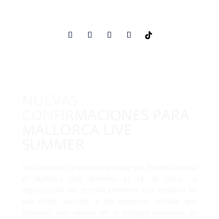
NUEVAS
CONFIRMACIONES PARA
MALLORCA LIVE
SUMMER
Tras anunciar la semana pasada que Rozalén abriría
el Mallorca Live Summer el 18 de junio, la
organización del festival confirmó esta mañana en
sus redes sociales a los primeros artistas que
actuarán este verano en el Antiguo Aquapark de