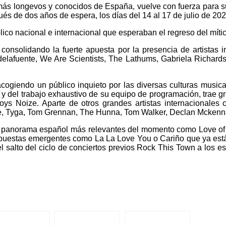
s más longevos y conocidos de España, vuelve con fuerza para s
ués de dos años de espera, los días del 14 al 17 de julio de 202
co nacional e internacional que esperaban el regreso del mítico
consolidando la fuerte apuesta por la presencia de artistas i
lafuente, We Are Scientists, The Lathums, Gabriela Richards
cogiendo un público inquieto por las diversas culturas musical
es y del trabajo exhaustivo de su equipo de programación, trae
 Noize. Aparte de otros grandes artistas internacionales c
, Tyga, Tom Grennan, The Hunna, Tom Walker, Declan Mckenna, 
del panorama español más relevantes del momento como Love of 
ropuestas emergentes como La La Love You o Cariño que ya está
 salto del ciclo de conciertos previos Rock This Town a los e