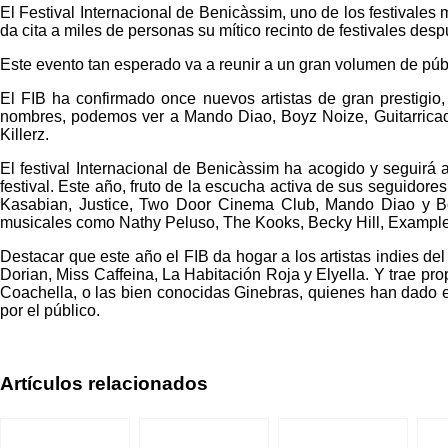
El Festival Internacional de Benicàssim, uno de los festivale
da cita a miles de personas su mítico recinto de festivales desp
Este evento tan esperado va a reunir a un gran volumen de públi
El FIB ha confirmado once nuevos artistas de gran prestigio, 
nombres, podemos ver a Mando Diao, Boyz Noize, Guitarricade
Killerz.
El festival Internacional de Benicàssim ha acogido y seguirá a
festival. Este año, fruto de la escucha activa de sus seguidor
Kasabian, Justice, Two Door Cinema Club, Mando Diao y Boys
musicales como Nathy Peluso, The Kooks, Becky Hill, Example
Destacar que este año el FIB da hogar a los artistas indies 
Dorian, Miss Caffeina, La Habitación Roja y Elyella. Y trae p
Coachella, o las bien conocidas Ginebras, quienes han dado el
por el público.
Artículos relacionados