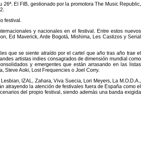
u 26ª. El FIB, gestionado por la promotora The Music Republic,
2.
 festival.
nternacionales y nacionales en el festival. Entre estos nuevos
on, Ed Maverick, Arde Bogotá, Mishima, Les Castizos y Serial
es que se siente atraído por el cartel que año tras año trae el
 grandes artistas indies consagrados de dimensión mundial como
onsolidados y emergentes que están arrasando en las listas
Steve Aoki, Lost Frequencies o Joel Corry.
Lesbian, IZAL, Zahara, Viva Suecia, Lori Meyers, La M.O.D.A.,
n atrayendo la atención de festivales fuera de España como el
scenarios del propio festival, siendo además una banda exigida