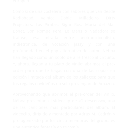
europeo.
Como si de una coctelera con sabores que van desde
Radiohead, Vainica Doble, Milladoiro, Dirty
Projectors, Los Piratas, Sigur Rós, Maria del Mar
Bonet, Son Rompe Pera, Le Mans o Nadadora se
tratase; esa mirada entre neotradicionalista,
indietrónica, de vocación jazzy y con una
profundidad en el pop alternativo de autor, Néboa
han llegado como un soplo de aire fresco al circuito.
Y, ahora, llegan a tu plato de vinilo: abrimos el pre-
order para que te hagas con una de las copias en
edición limitada del álbum de los gallegos; para que
tus regalos navideños no solo provengan de Amazon.
Aprovechando que abrimos el pre-order del vinilo,
Néboa presentan el videoclip de «O descenso», una
de las canciones más particulares del álbum. El
videoclip, dirigido y montado por Adras M. Cedrón y
protagonizado por los cinco miembros del grupo, es
una auténtica fantasía en tricomía.