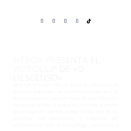
NÉBOA PRESENTA EL
VIDEOCLIP DE «O
DESCENSO»
Hace tan solo unos días se ponía en circulación «A
realidade enganosa», un castillo sonoro que es, a la
vez, una pequeña casita en mitad de una aldea y un
rascacielos infinito. O lo que es lo mismo: el primer
álbum largo del quinteto gallego Néboa, uno de los
proyectos más estimulantes y singulares del
ecosistema del pop no solo gallego, sino estatal y