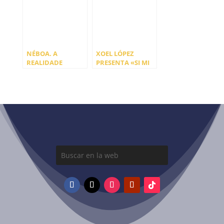
NÉBOA. A
XOEL LÓPEZ
REALIDADE
PRESENTA «SI MI
ENGANOSA
RAYO TE
ALCANZARA»