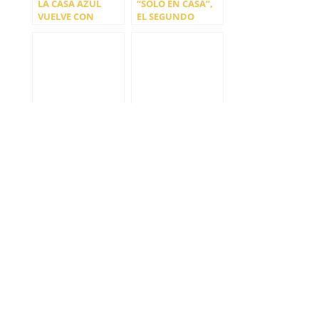
LA CASA AZUL
“SOLO EN CASA”,
VUELVE CON
EL SEGUNDO
“ENTRA EN MI
ADELANTO DEL
VIDA”
NUEVO EP DE
BISAGRA
‘ROUGH TIMES’,
MELIFLUO
BUM MOTION
PRESENTAN ‘ME
CLUB Y HICKEYS
FALTAS MUCHO’
«JUNTOS» DESDE
CASA
ZAHARA NOS
DEERHUNTER.
PRESENTA
WHY HASN’T
‘MERICHANE’
EVERYTHING
ALREADY
DISAPPEARED?