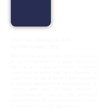
DISCO DEL FEBRERO DE 2019
Kartoffel Kollektiv
, 2019
Martí Perarnau, el camello de lo cósmico, ha vuelto y
lo hace con mandanga de la buena bajo el brazo.
Tras más de tres años sin material, el esperado
nuevo disco de Mucho llega para convertirse en
nuestro disco del mes de febrero y lo hace precedido
de hasta tres adelantos “Ahí te quedas Perarnau”, “El
enemigo ahora vive en todos nosotros” y
“Putochinomaricón”, que ya nos permitieron
hacernos a la idea de lo que nos íbamos a encontrar
en este espectacular “¿Hay alguien en casa?”.