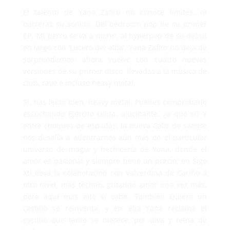
El talento de Yana Zafiro no conoce límites, ni
barreras su sonido. Del bedroom pop de su primer
EP, ‘Mi perro se va a morir’, al hyperpop de su debut
en largo con ‘Lucero del alba’, Yana Zafiro no deja de
sorprendernos: ahora vuelve con cuatro nuevas
versiones de su primer disco
llevadas a la música de
club, rave e incluso heavy metal.
Sí, has leído bien, heavy metal. Puedes comprobarlo
escuchando Ejército Lolita, alucinante, ¿a que sí? Y
entre choques de espadas, la nueva Cáliz de sangre
nos desafía a adentrarnos aún más en el particular
universo de magia y hechicería de Yana, donde el
amor es pasional y siempre tiene un precio; en Sigo
Xti lleva la colaboración con Valverdina de Cariño a
otro nivel, más techno, gritando amor una vez más,
pero aquí más alto si cabe. También Quiero un
castillo se reinventa, y en ella Yana reclama el
castillo que tanto se merece, por diva y reina de