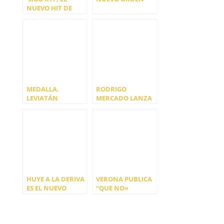
NUEVO HIT DE
YANA ZAFIRO
JUNTO A
VALVERDINA
(CARIÑO)
MEDALLA.
RODRIGO
LEVIATÁN
MERCADO LANZA
“LLUEVE”
HUYE A LA DERIVA
VERONA PUBLICA
ES EL NUEVO
“QUE NO»
SINGLE DE MAURI
(VERSIÓN
AUTORIZADA)