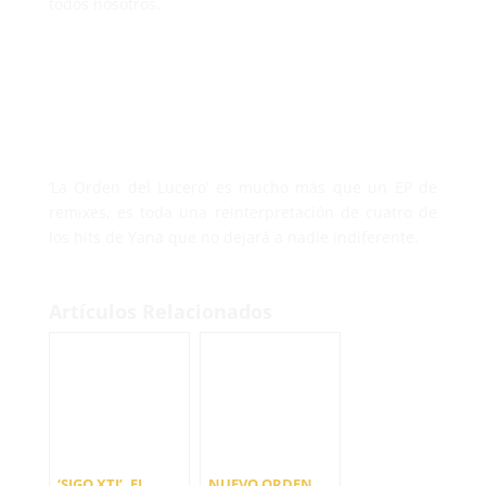
todos nosotros.
‘La Orden del Lucero’ es mucho más que un EP de
remixes, es toda una reinterpretación de cuatro de
los hits de Yana que no dejará a nadie indiferente.
Artículos Relacionados
‘SIGO XTI’, EL
NUEVO ORDEN