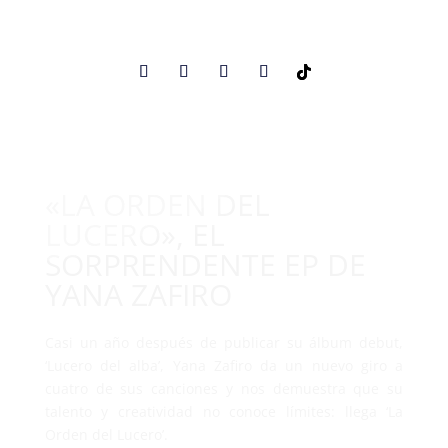
«LA ORDEN DEL
LUCERO», EL
SORPRENDENTE EP DE
YANA ZAFIRO
Casi un año después de publicar su álbum debut,
‘Lucero del alba’, Yana Zafiro da un nuevo giro a
cuatro de sus canciones y nos demuestra que su
talento y creatividad no conoce límites: llega ‘La
Orden del Lucero’.