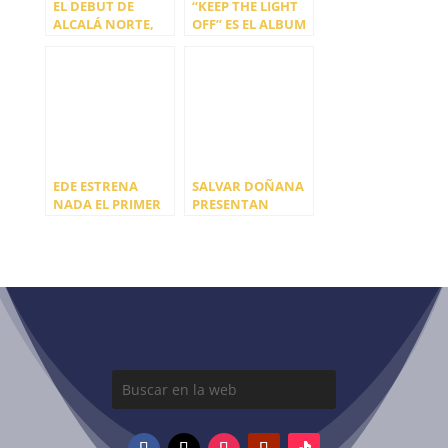
EL DEBUT DE
“KEEP THE LIGHT
ALCALÁ NORTE,
OFF” ES EL ALBUM
PREMIO RUIDO AL
DEBUT DE BACON
MEJOR ÁLBUM
RADARS Y SU
NACIONAL DE 2024
GARAGE BALEAR
EDE ESTRENA
SALVAR DOÑANA
NADA EL PRIMER
PRESENTAN
ADELANTO DE SU
HOMÓNIMO
ÁLBUM DEBUT
ÁLBUM DEBUT