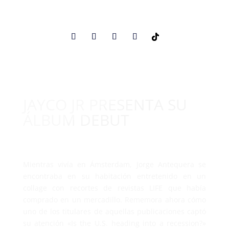
JAYCO JR PRESENTA SU
ÁLBUM DEBUT
Mientras vivía en Ámsterdam, Jorge Antequera se
encontraba en su habitación entretenido en un
collage con recortes de revistas LIFE que había
comprado en un mercadillo. Rememora ahora cómo
uno de los titulares de aquellas publicaciones captó
su atención «Is the U.S. heading into a recession?»