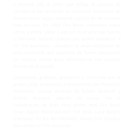
y emotiva oda al amor que refleja el espíritu de
resistencia del proyecto: la constante búsqueda de
motivos para seguir adelante, incluso en los tiempos
más oscuros. En «Red Fire Bird», reflexiona sobre
cómo, a veces, soltar a alguien es el acto más bonito
y liberador, incluso cuando uno quiere quedarse. Y
«In the backseat», considera el peso emocional de
esos recuerdos que aparecen de forma inesperada
en nuestra mente para enfrentarnos con quienes
fuimos en el pasado.
Compuesto, grabado, producido y mezclado por el
propio Jorge Antequera, y masterizado por Francisco
Holzmann, incluye arrehlos de Rubén Abdellah y
Andrés Aracena, además de contar con la
colaboración de Ruth Pivel (Gone, Red Fire Bird),
Julián Bayod (Backtrack,Red Fire BIrd), Luca Milozzi
(Everyday, TO ALL MY FRIENDS), Álvaro Juliá (Gone) y
Julia Neska (In The Backseat).