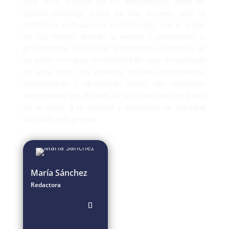
Esta obra, basada en un emocionante texto de
Ignacio Amestoy, habla de dos mujeres que se
enfrentan a situaciones complicadas, con el poder
en sus manos. Buscan la verdad y encuentran la
gran mentira. El inicio de la discordia, la herencia de
un poder corrupto, la identidad de sexo. El resultado
de todo esto: dos grandes mujeres desnudando,
reinventando y afrontando temas tan relevantes
como puede ser el éxito, la lucha de clase, el papel
de la mujer o la soledad y búsqueda de dignidad
que todo esto genera.
María Sánchez
Redactora