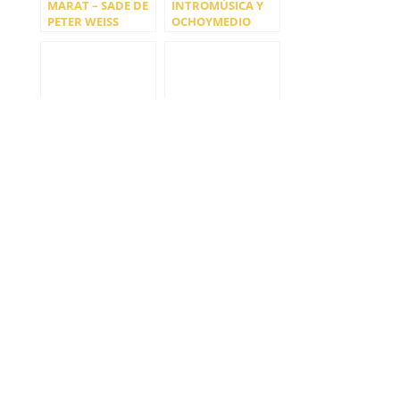
MARAT – SADE DE
INTROMÚSICA Y
PETER WEISS
OCHOYMEDIO
ANUNCIAN
¡BRAVO MADRID!
ENTREVISTA AL
LOS DIOSES Y DIOS
DÜO AMALTHEA