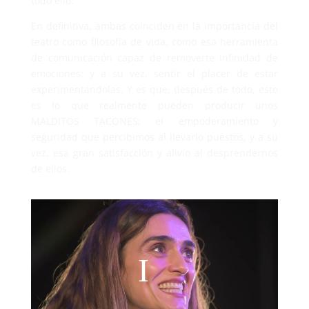
todo ello.
En definitiva, ambas coinciden en la importancia del
teatro como filosofía de vida, como esa herramienta
de comunicación capaz de removerte infinidad de
emociones; y a su vez, sentir el placer de estar
experimentándolas. Y es que, después de todo, esto
es lo que realmente pueden producir unos
MALDITOS TACONES; el empoderamiento y
seguridad que percibimos al llevarlo puestos, y a su
vez, esa gran satisfacción y alivio al desprendernos
de ellos.