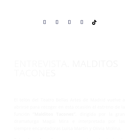
ENTREVISTA. MALDITOS
TACONES
El telón del Teatro Bellas Artes de Madrid vuelve a
abrirse para recoger en esta ocasión el estreno de la
función
“Malditos Tacones”
, dirigida por la gran
dramaturga Magüi Mira e interpretada por las
siempre encantadoras Luisa Martín y Olivia Molina.