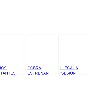
ÑOS
COBRA
LLEGA LA
TANTES
ESTRENAN
‘SESIÓN
ESENTAN
VIDEOCLIP Y
VERMÚ’ DE LA
NTANAS EN
ANUNCIAN
COMUNIDAD
DRID
FECHAS
DE MADRID