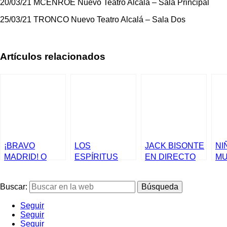
20/03/21 MCENROE Nuevo Teatro Alcalá – Sala Principal
25/03/21 TRONCO Nuevo Teatro Alcalá – Sala Dos
Artículos relacionados
¡BRAVO
LOS
JACK BISONTE
NI
MADRID! O
ESPÍRITUS
EN DIRECTO
MU
CÓMO
ANUNCIAN SU
EN MADRID
PR
REINVENTAR
PRIMER
VE
Buscar:
LOS
CONCIERTO
MA
CONCIERTOS
POR
Seguir
STREAMING
Seguir
Seguir