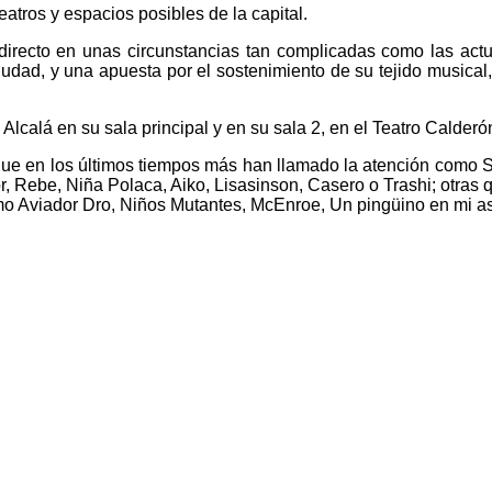
eatros y espacios posibles de la capital.
directo en unas circunstancias tan complicadas como las act
iudad, y una apuesta por el sostenimiento de su tejido musica
 Alcalá en su sala principal y en su sala 2, en el Teatro Calde
que en los últimos tiempos más han llamado la atención como 
, Rebe, Niña Polaca, Aiko, Lisasinson, Casero o Trashi; otras
omo Aviador Dro, Niños Mutantes, McEnroe, Un pingüino en mi 