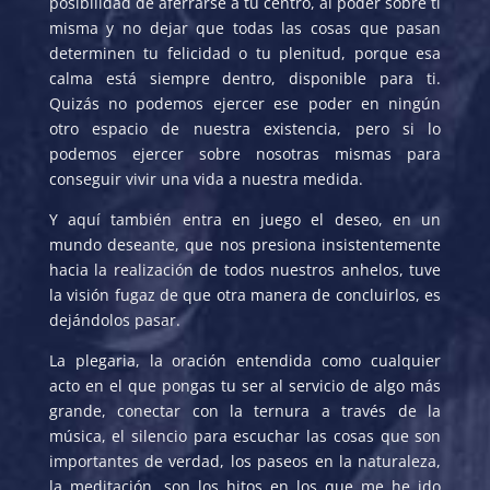
posibilidad de aferrarse a tu centro, al poder sobre ti
misma y no dejar que todas las cosas que pasan
determinen tu felicidad o tu plenitud, porque esa
calma está siempre dentro, disponible para ti.
Quizás no podemos ejercer ese poder en ningún
otro espacio de nuestra existencia, pero si lo
podemos ejercer sobre nosotras mismas para
conseguir vivir una vida a nuestra medida.
Y aquí también entra en juego el deseo, en un
mundo deseante, que nos presiona insistentemente
hacia la realización de todos nuestros anhelos, tuve
la visión fugaz de que otra manera de concluirlos, es
dejándolos pasar.
La plegaria, la oración entendida como cualquier
acto en el que pongas tu ser al servicio de algo más
grande, conectar con la ternura a través de la
música, el silencio para escuchar las cosas que son
importantes de verdad, los paseos en la naturaleza,
la meditación, son los hitos en los que me he ido