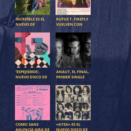
INCREÍBLE ES EL
RUFUS T. FIREFLY
NUEVO DE
VUELVEN CON
LORENA ÁLVAREZ
CONCIERTOS
ÚNICOS PARA
PRESENTAR SU
NUEVO DISCO
‘ESPEJISMOS’,
ANAUT, EL FINAL,
NUEVO DISCO DE
PRIMER SINGLE
CALAVERA
DEL NUEVO DISCO
COMIC SANS
«ATEA» ES EL
ANUNCIA GIRA DE
NUEVO DISCO DE