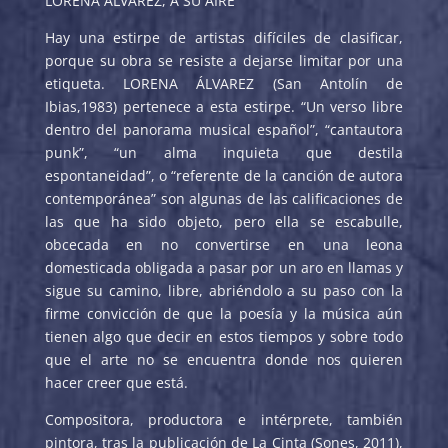
LORENA ÁLVAREZ, A SU AIRE
Hay una estirpe de artistas difíciles de clasificar,
porque su obra se resiste a dejarse limitar por una
etiqueta. LORENA ÁLVAREZ (San Antolín de
Ibias,1983) pertenece a esta estirpe. “Un verso libre
dentro del panorama musical español”, “cantautora
punk”, “un alma inquieta que destila
espontaneidad”, o “referente de la canción de autora
contemporánea” son algunas de las calificaciones de
las que ha sido objeto, pero ella se escabulle,
obcecada en no convertirse en una leona
domesticada obligada a pasar por un aro en llamas y
sigue su camino, libre, abriéndolo a su paso con la
firme convicción de que la poesía y la música aún
tienen algo que decir en estos tiempos y sobre todo
que el arte no se encuentra donde nos quieren
hacer creer que está.
Compositora, productora e intérprete, también
pintora, tras la publicación de La Cinta (Sones, 2011),