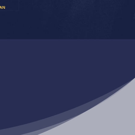
TAN
, PRIMER
O DE SU
ISCO