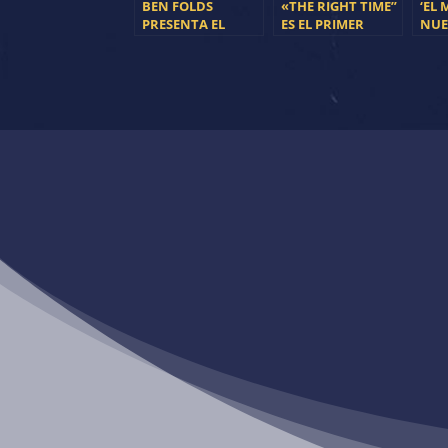
BEN FOLDS
«THE RIGHT TIME”
‘EL 
PRESENTA EL
ES EL PRIMER
NUE
PRIMER SINGLE DE
SINGLE DEL
CON
SU NUEVO DISCO
NUEVO DISCO DE
L.A.