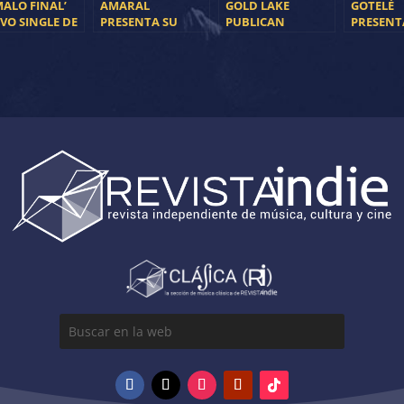
MALO FINAL’
AMARAL
GOLD LAKE
GOTELÉ
VO SINGLE DE
PRESENTA SU
PUBLICAN
PRESEN
FETI DE ODIO
PRIMER AVANCE
HIDDEN LOVERS,
«NADIE»
DE SU NUEVO
SU PRIMER SINGLE
ADELANT
DISCO
DE SU NUEVO
NUEVO D
ÁLBUM