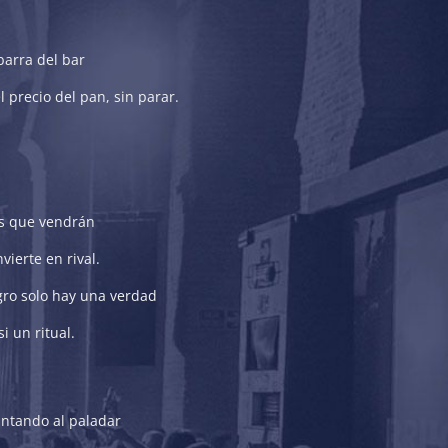
barra del bar
l precio del pan, sin parar.
os que vendrán
ierte en rival.
ro solo hay una verdad
i un ritual.
untando al paladar