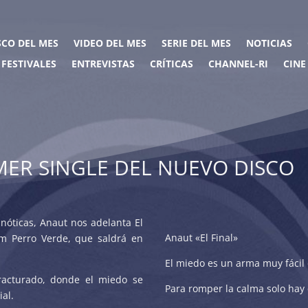
SCO DEL MES
VIDEO DEL MES
SERIE DEL MES
NOTICIAS
FESTIVALES
ENTREVISTAS
CRÍTICAS
CHANNEL-RI
CINE
IMER SINGLE DEL NUEVO DISCO
nóticas, Anaut nos adelanta El
Anaut «El Final»
um Perro Verde, que saldrá en
El miedo es un arma muy fácil
racturado, donde el miedo se
Para romper la calma solo hay
ial.