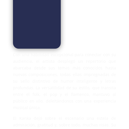
Con una habilidad excepcional para conectar con su
audiencia, el artista desplegó un repertorio que
abarcaba desde sus temas más conocidos hasta
nuevas composiciones, todas ellas impregnadas de
su sello distintivo de humor inteligente y letras
profundas. La versatilidad de su estilo, que transita
entre el folk, el pop y el flamenco, mantuvo al
público en vilo, deleitándonos con una experiencia
musical única.
El Kanka dejó sobre el escenario una estela de
admiración, gratitud y, sobre todo, muchas risas. Su