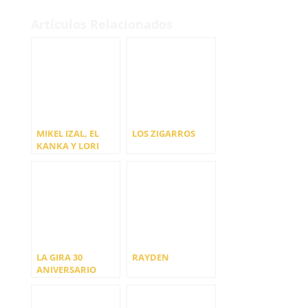
Artículos Relacionados
MIKEL IZAL, EL
LOS ZIGARROS
KANKA Y LORI
MEYERS
ENCABEZAN EL
BRISA FESTIVAL
2024
LA GIRA 30
RAYDEN
ANIVERSARIO
SUPER 8 PASARÁ
POR TOMAVISTAS