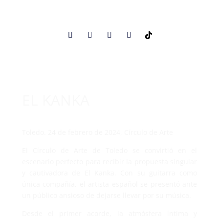
EL KANKA
Toledo. 24 de febrero de 2024, Círculo de Arte
El Círculo de Arte de Toledo se convirtió en el
escenario perfecto para recibir la propuesta singular
y cautivadora de El Kanka. Con su guitarra como
única compañía, el artista español se presentó ante
un público ansioso de dejarse llevar por su música.
Desde el primer acorde, la atmósfera íntima y