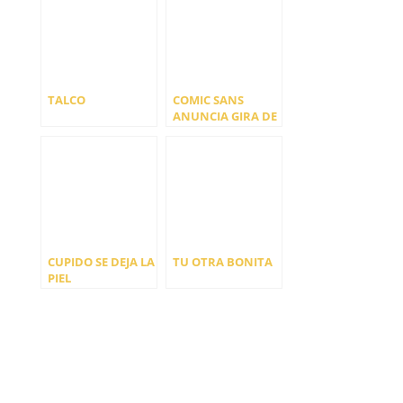
MANO DEL DÚO
METHA EL
PRÓXIMO 27 DE
ENERO
TALCO
COMIC SANS
ANUNCIA GIRA DE
PRESENTACIÓN DE
SU NUEVO DISCO
CUPIDO SE DEJA LA
TU OTRA BONITA
PIEL