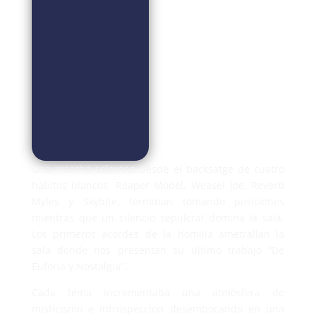
Una marcha solemne desde el backsatge de cuatro
hábitos blancos, Reaper Model, Weasel Joe, Reverb
Myles y Skybite, terminan tomando posiciones
mientras que un silencio sepulcral domina la sala.
Los primeros acordes de la homilía ametrallan la
sala donde nos presentan su último trabajo “De
Euforia y Nostalgia”.
Cada tema incrementaba una atmósfera de
misticismo e introspección desembocando en una