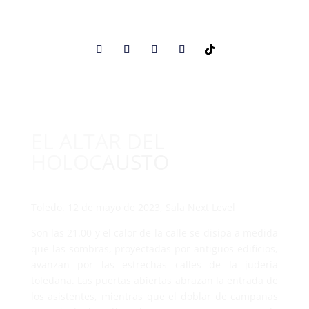
EL ALTAR DEL
HOLOCAUSTO
Toledo. 12 de mayo de 2023, Sala Next Level
Son las 21.00 y el calor de la calle se disipa a medida
que las sombras, proyectadas por antiguos edificios,
avanzan por las estrechas calles de la judería
toledana. Las puertas abiertas abrazan la entrada de
los asistentes, mientras que el doblar de campanas