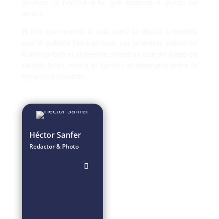
anuncia la homilía a la que estamos a punto de
asistir.
El frío que recorre la sala vacía se disipa a medida
que el público llena el local. Las primeras nubes de
humo turban el ambiente, mientras que un juego de
sólidas luces marca el camino al escenario entre la
oscuridad reinante.
Héctor Sanfer
Redactor & Photo