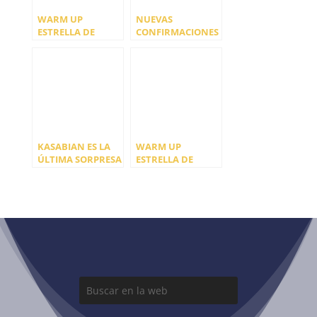
WARM UP
NUEVAS
ESTRELLA DE
CONFIRMACIONES
LEVANTE 2022
PARA EL WARM UP
PRESENTA SU
ESTRELLA
CARTEL POR DÍAS
LEVANTE 2023
KASABIAN ES LA
WARM UP
ÚLTIMA SORPRESA
ESTRELLA DE
PARA LA
LEVANTE
WELCOME V
PRESENTA SU
ANIVERSARIO DE
CARTEL POR DÍAS
WARM UP
DE LA EDICIÓN
ESTRELLA DE
2023
LEVANTE