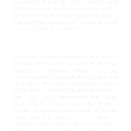
colección de himnos de “Calle Liberación” -más
maduro y transversal que el resto de sus trabajos-
así como sus últimos singles, ‘Mañana no existe’ o
‘Días de Mierda’ que convertirán su show en uno de
los más enérgicos de esta edición.
De Pontevedra a Murcia.
Baiuca
traerá la música y el
baile tradicional con su ya conocida idea de ‘foliada
moderna’. El productor gallego, que sigue
conectando con la música tradicional, presentará su
tercer álbum, “Barullo”, en el que introduce nuevos
sonidos como el breakbeat, deep house o el trance
para crear unas composiciones que siguen
resonando a los clásicos y que consigue retorcer y
expandir su sonido tan característico. Su show en
directo será muy especial ya que incluirá un
imaginario estético y lumínico diferente en el que no
perderá de vista el carácter clásico de la