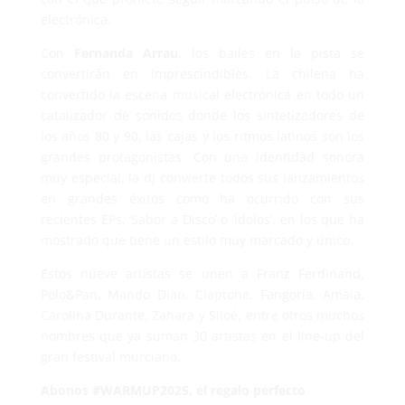
electrónica.
Con
Fernanda Arrau
, los bailes en la pista se
convertirán en imprescindibles. La chilena ha
convertido la escena musical electrónica en todo un
catalizador de sonidos donde los sintetizadores de
los años 80 y 90, las cajas y los ritmos latinos son los
grandes protagonistas. Con una identidad sonora
muy especial, la dj convierte todos sus lanzamientos
en grandes éxitos como ha ocurrido con sus
recientes EPs, ‘Sabor a Disco’ o ‘Ídolos’, en los que ha
mostrado que tiene un estilo muy marcado y único.
Estos nueve artistas se unen a Franz Ferdinand,
Polo&Pan, Mando Diao, Claptone, Fangoria, Amaia,
Carolina Durante, Zahara y Siloé, entre otros muchos
nombres que ya suman 30 artistas en el line-up del
gran festival murciano.
Abonos #WARMUP2025, el regalo perfecto