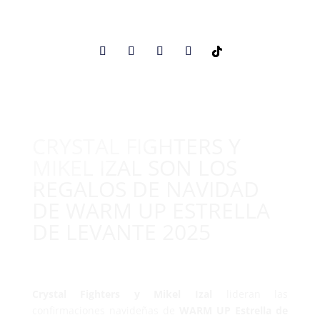
CRYSTAL FIGHTERS Y
MIKEL IZAL SON LOS
REGALOS DE NAVIDAD
DE WARM UP ESTRELLA
DE LEVANTE 2025
Crystal Fighters y Mikel Izal
lideran las
confirmaciones navideñas de
WARM UP Estrella de