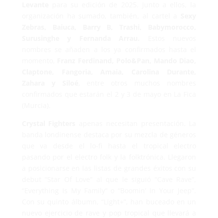
Levante
para su edición de 2025. Junto a ellos, la
organización ha sumado, también, al cartel a
Sexy
Zebras, Baiuca, Barry B, Trashi, Babymorocco,
Surusinghe y Fernanda Arrau.
Estos nuevos
nombres se añaden a los ya confirmados hasta el
momento,
Franz Ferdinand, Polo&Pan, Mando Diao,
Claptone, Fangoria, Amaia, Carolina Durante,
Zahara y Siloé
, entre otros muchos nombres
confirmados que estarán el 2 y 3 de mayo en La Fica
(Murcia).
Crystal Fighters
apenas necesitan presentación. La
banda londinense destaca por su mezcla de géneros
que va desde el lo-fi hasta el tropical electro
pasando por el electro folk y la folktrónica. Llegaron
a posicionarse en las listas de grandes éxitos con su
debut “Star Of Love” al que le siguió “Cave Rave”,
“Everything Is My Family” o “Boomin’ In Your Jeep”.
Con su quinto álbumn, “Light+”, han buceado en un
nuevo ejercicio de rave y pop tropical que llevará a