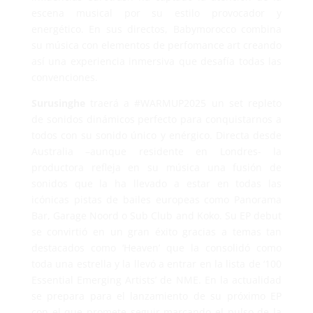
escena musical por su estilo provocador y
energético. En sus directos, Babymorocco combina
su música con elementos de perfomance art creando
así una experiencia inmersiva que desafía todas las
convenciones.
Surusinghe
traerá a #WARMUP2025 un set repleto
de sonidos dinámicos perfecto para conquistarnos a
todos con su sonido único y enérgico. Directa desde
Australia –aunque residente en Londres- la
productora refleja en su música una fusión de
sonidos que la ha llevado a estar en todas las
icónicas pistas de bailes europeas como Panorama
Bar, Garage Noord o Sub Club and Koko. Su EP debut
se convirtió en un gran éxito gracias a temas tan
destacados como ‘Heaven’ que la consolidó como
toda una estrella y la llevó a entrar en la lista de ‘100
Essential Emerging Artists’ de NME. En la actualidad
se prepara para el lanzamiento de su próximo EP
con el que promete seguir marcando el pulso de la