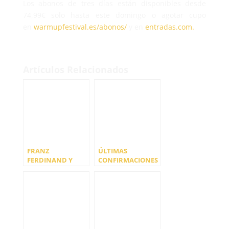
Los abonos de tres días están disponibles desde
74,99€ solo hasta este domingo o agotar cupo
en
warmupfestival.es/abonos/
y en
entradas.com.
Artículos Relacionados
FRANZ
ÚLTIMAS
FERDINAND Y
CONFIRMACIONES
POLO & PAN SON
DE WARM UP
LAS PRIMERAS
ESTRELLA DE
CONFIRMACIONES
LEVANTE
INTERNACIONALE
S DE WARM UP
ESTRELLA DE
LEVANTE 2025