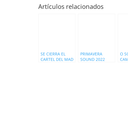
Artículos relacionados
SE CIERRA EL
PRIMAVERA
O S
CARTEL DEL MAD
SOUND 2022
CA
COOL 2022 CON
PRESENTA EL
PRE
11 NUEVOS
MEJOR CARTEL
CAR
ARTISTAS
DE SU HISTORIA
TER
EDI