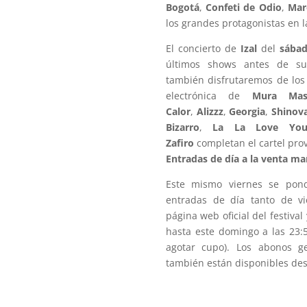
Bogotá
,
Confeti de Odio
,
Ma
los grandes protagonistas en l
El concierto de
Izal
del
sábad
últimos shows antes de su
también disfrutaremos de los
electrónica de
Mura Mas
Calor
,
Alizzz
,
Georgia
,
Shinov
Bizarro
,
La La Love Yo
Zafiro
completan el cartel pro
Entradas de día a la venta ma
Este mismo viernes se pond
entradas de día tanto de v
página web oficial del festival
hasta este domingo a las 23:5
agotar cupo). Los abonos g
también están disponibles de