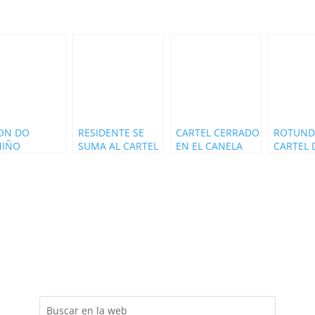
ON DO
RESIDENTE SE
CARTEL CERRADO
ROTUN
MIÑO
SUMA AL CARTEL
EN EL CANELA
CARTEL 
SENTA EL
DE RÍO BABEL
PARTY 2022
PRIMAV
TEL DE SU
2022
SOUND 
CERA
2022
CIÓN