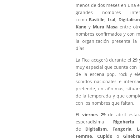
menos de dos meses en una ed
grandes nombres inter
como
Bastille
,
Izal
,
Digitalis
Kane
y
Mura Masa
entre otro
nombres confirmados y con má
la organización presenta la 
días.
La Fica acogerá durante el
29 
muy especial que cuenta con 
de la escena pop, rock y el
sonidos nacionales e internac
pretende, un año más, situars
de la temporada y que compl
con los nombres que faltan.
El
viernes 29
de abril est
esperadísima
Rigoberta
de
Digitalism
,
Fangoria
,
L
Femme
,
Cupido
o
Ginebra