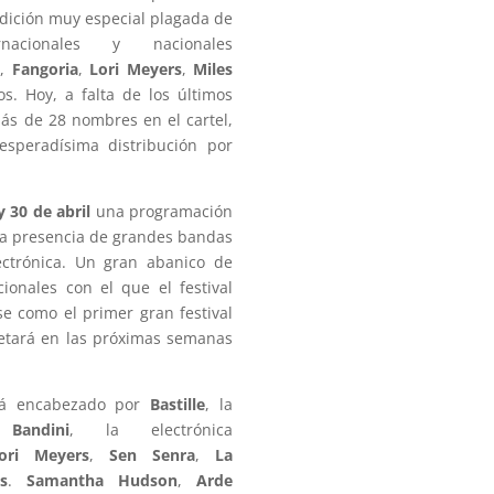
ición muy especial plagada de
nacionales y nacionales
m
,
Fangoria
,
Lori Meyers
,
Miles
s. Hoy, a falta de los últimos
s de 28 nombres en el cartel,
esperadísima distribución por
y 30 de abril
una programación
la presencia de grandes bandas
ectrónica. Un gran abanico de
ionales con el que el festival
e como el primer gran festival
etará en las próximas semanas
ará encabezado por
Bastille
, la
 Bandini
, la electrónica
ori Meyers
,
Sen Senra
,
La
s
.
Samantha Hudson
,
Arde