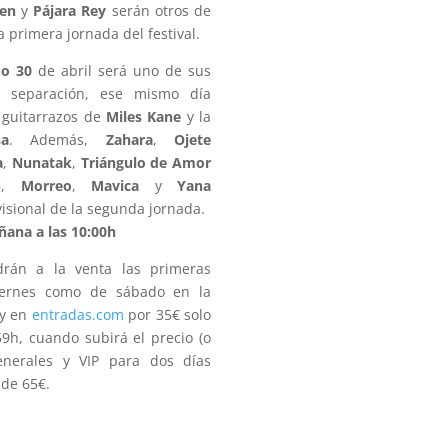
ren
y
Pájara Rey
serán otros de
a primera jornada del festival.
o 30
de abril será uno de sus
 separación, ese mismo día
 guitarrazos de
Miles Kane
y la
a
. Además,
Zahara
,
Ojete
a
,
Nunatak
,
Triángulo de Amor
u
,
Morreo
,
Mavica
y
Yana
visional de la segunda jornada.
ñana a las 10:00h
rán a la venta las primeras
iernes como de sábado en la
 y en
entradas.com
por 35€ solo
9h, cuando subirá el precio (o
enerales y VIP para dos días
sde 65€.