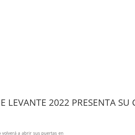
CIO
DISCO DEL MES
VIDEO DEL MES
SERIE DEL MES
NOTI
ONCIERTOS
FESTIVALES
ENTREVISTAS
CRÍTICAS
CHANNEL
CINE
E LEVANTE 2022 PRESENTA SU 
e
volverá a abrir sus puertas en