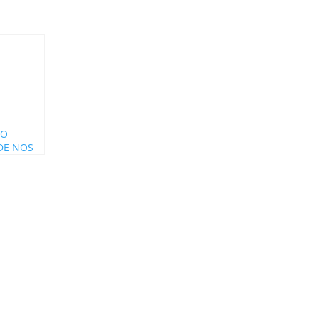
DO
DE NOS
ERA
PORTO