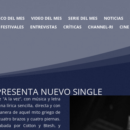
SCO DEL MES
VIDEO DEL MES
SERIE DEL MES
NOTICIAS
FESTIVALES
ENTREVISTAS
CRÍTICAS
CHANNEL-RI
CINE
PRESENTA NUEVO SINGLE
A la vez”, con música y letra
a lírica sencilla, directa y con
manera de aquel mito griego de
cuatro brazos y cuatro piernas.
abada por Cotton y Btesh, y