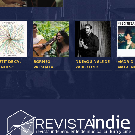
ETIT DE CAL
BORNEO,
NUEVO SINGLE DE
MADRID
L NUEVO
PRESENTA
PABLO UND
MATA. N
LE, ‘‘COM
«LIMONEROS»
DESTRUKTION
SINGLE D
N DORMIM’’
FLORID