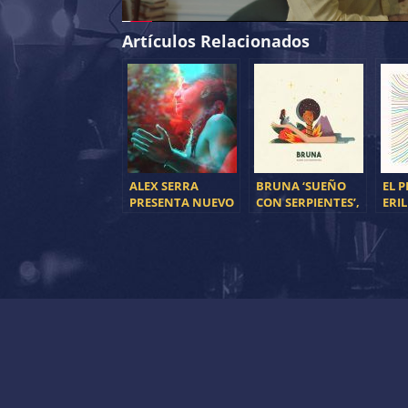
Artículos Relacionados
ALEX SERRA
BRUNA ‘SUEÑO
EL P
PRESENTA NUEVO
CON SERPIENTES’,
ERI
SINGLE “TULUM”
SU NUEVO SINGLE
SING
QUA