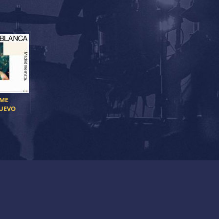
 ME
UEVO
E
ABLANCA