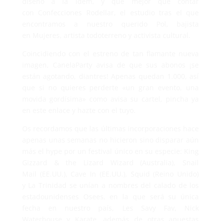
diseño a la ídem, y qué mejor que contar
con Confecciones Rodellar, el estudio tras el que
encontramos a nuestro querido Pol, bajista
en Mujeres, artista todoterreno y activista cultural.
Coincidiendo con el estreno de tan flamante nueva
imagen, CanelaParty avisa de que sus abonos ¡se
están agotando, diantres! Apenas quedan 1.000, así
que si no quieres perderte «un gran evento, una
movida gordísima» como avisa su cartel, pincha ya
en este enlace y hazte con el tuyo.
Os recordamos que las últimas incorporaciones hace
apenas unas semanas no hicieron sino disparar aún
más el hype por un festival único en su especie: King
Gizzard & the Lizard Wizard (Australia), Snail
Mail (EE.UU.), Cave In (EE.UU.), Squid (Reino Unido)
y La Trinidad se unían a nombres del calado de los
estadounidenses Osees, en la que será su única
fecha en nuestro país, Les Savy Fav, Nick
Waterhouse y Karate, además de otras apuestas