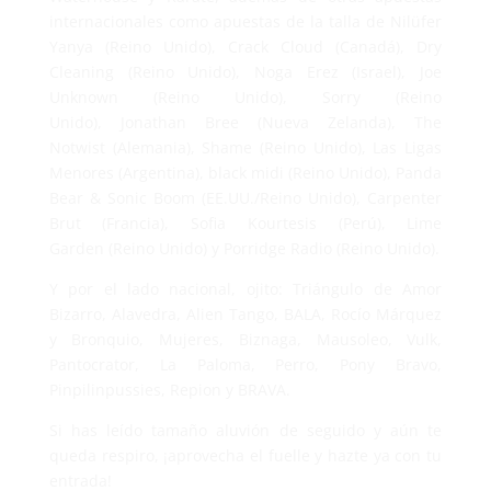
internacionales como apuestas de la talla de Nilüfer
Yanya (Reino Unido), Crack Cloud (Canadá), Dry
Cleaning (Reino Unido), Noga Erez (Israel), Joe
Unknown (Reino Unido), Sorry (Reino
Unido), Jonathan Bree (Nueva Zelanda), The
Notwist (Alemania), Shame (Reino Unido), Las Ligas
Menores (Argentina), black midi (Reino Unido), Panda
Bear & Sonic Boom (EE.UU./Reino Unido), Carpenter
Brut (Francia), Sofia Kourtesis (Perú), Lime
Garden (Reino Unido) y Porridge Radio (Reino Unido).
Y por el lado nacional, ojito: Triángulo de Amor
Bizarro, Alavedra, Alien Tango, BALA, Rocío Márquez
y Bronquio, Mujeres, Biznaga, Mausoleo, Vulk,
Pantocrator, La Paloma, Perro, Pony Bravo,
Pinpilinpussies, Repion y BRAVA.
Si has leído tamaño aluvión de seguido y aún te
queda respiro, ¡aprovecha el fuelle y hazte ya con tu
entrada!