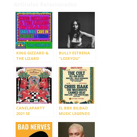
Artículos Relacionados
KING GIZZARD &
BULLY ESTRENA
THE LIZARD
“LOSEYOU”
WIZARD, SNAIL
MAIL, CAVE IN,
SQUID Y LA
TRINIDAD
CIERRAN EL
CARTEL DE
CANELAPARTY
2023
CANELAPARTY
EL BBK BILBAO
2021 SE
MUSIC LEGENDS
TRANSFORMA EN
FESTIVAL CIERRA
CANELAWEEN
SU CARTEL CON
CHRIS ISAAK,
ENTRE OTROS, Y