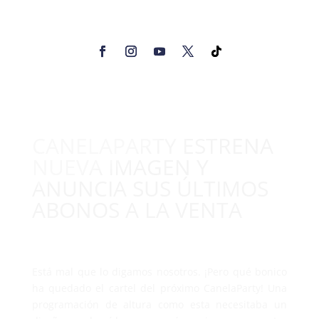
CANELAPARTY ESTRENA
NUEVA IMAGEN Y
ANUNCIA SUS ÚLTIMOS
ABONOS A LA VENTA
Está mal que lo digamos nosotros. ¡Pero qué bonico
ha quedado el cartel del próximo CanelaParty! Una
programación de altura como esta necesitaba un