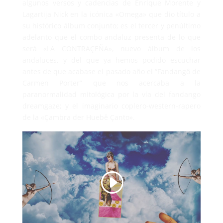
algunos versos y cadencias de Enrique Morente y
Lagartija Nick en la icónica «Omega» que dio título a
su histórico álbum conjunto; es el tercer y penúltimo
adelanto que el combo andaluz presenta de lo que
será «LA CONTRAÇEÑA», nuevo álbum de los
andaluces, y del que ya hemos podido escuchar
antes de que acabase el pasado año el “Fandangô de
Carmen Porter” que nos acercaba a la
paranormalidad mitológica por la vía del fandango
dreamgaze; y el imaginario coplero-western-rapero
de la «Çambra der Huebê Çanto».