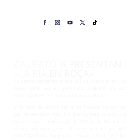
CALIFATO ¾ PRESENTAN
«LA BÍA EN ROÇA»
Califato ¾ convierten el espíritu de Edith Piaf en una
musa ácida en el penúltimo adelanto de «LA
CONTRAÇEÑA», su inminente nuevo álbum
Si la rave de Llinars del Vallès hubiese durado un
par de semanas más, fijo que hubiera sonado «La
bía en roça», nuevo single de Califato ¾. Normal, el
nuevo adelanto antes de que vea la luz «LA
CONTRAÇEÑA», inminente nuevo álbum de los