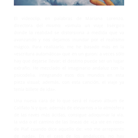
El videoclip, en palabras de Mariana Lorenzo,
directora del mismo: «simula un viaje lisérgico
donde la realidad se distorsiona a medida que va
avanzando y nos dejamos inundar por el realismo
mágico. Para realizarlo, me he basado más en la
«escritura automática» que en un guion: a veces sólo
hay que dejarse llevar; el destino puede ser un lugar
extraño. He mezclado el imaginario andaluz con la
psicodelia, integrando esos dos mundos en esta
pieza visual; además, con esta canción, el viaje ya
tenía billete de ida».
Una nueva cara de lo que será el nuevo álbum de
Califato ¾ y que, además de elevarnos a la atmósfera
de las raves más ácidas, consigue adoquinar la vía,
la vida o el camino de las líneas de «La vie en rose»
de Piaf cuando dice aquello de: «no me arrepiento
de nada». En el caso de los andaluces, no hay