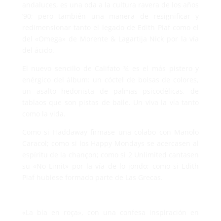
andaluces, es una oda a la cultura ravera de los años
’90; pero también una manera de resignificar y
redimensionar tanto el legado de Edith Piaf como el
del «Omega» de Morente & Lagartija Nick por la vía
del ácido.
El nuevo sencillo de Califato ¾ es el más pistero y
enérgico del álbum: un cóctel de bolsas de colores,
un asalto hedonista de palmas psicodélicas, de
tablaos que son pistas de baile. Un viva la vía tanto
como la vida.
Como si Haddaway firmase una colabo con Manolo
Caracol; como si los Happy Mondays se acercasen al
espíritu de la chançon; como si 2 Unlimited cantasen
su «No Limit» por la vía de lo jondo; como si Edith
Piaf hubiese formado parte de Las Grecas.
«La bía en roça», con una confesa inspiración en