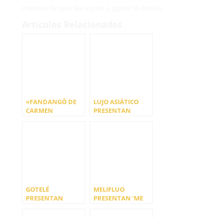
manera de que les vayan a quitar lo bailao.
Artículos Relacionados
«FANDANGÔ DE
LUJO ASIÁTICO
CARMEN
PRESENTAN
PORTER», LO
«VIDRIO ROTO»
NUEVO DE
CALIFATO ¾
GOTELÉ
MELIFLUO
PRESENTAN
PRESENTAN ‘ME
«NADIE», PRIMER
FALTAS MUCHO’
ADELANTO DE SU