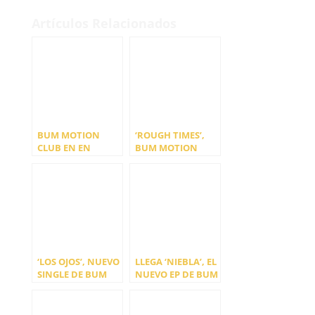
Artículos Relacionados
BUM MOTION
‘ROUGH TIMES’,
CLUB EN EN
BUM MOTION
MADRID EL 19 Y 20
CLUB Y HICKEYS
DE JUNIO
«JUNTOS» DESDE
CASA
‘LOS OJOS’, NUEVO
LLEGA ‘NIEBLA’, EL
SINGLE DE BUM
NUEVO EP DE BUM
MOTION CLUB
MOTION CLUB