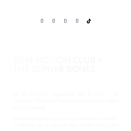
BUM MOTION CLUB +
THE ZEPHYR BONES
En el concierto, organizado por B.r.o.t.e. y La
Castanya, The Zephyr Bones presentarán su nuevo
disco en Madrid.
Este sábado tienes una cita con dos grandes directos
en Madrid, en la sala Sol: Bum Motion Club y The