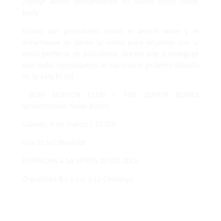
Zephyr Bones presentando su nuevo disco ‘Neon
Body’.
Estilos tan personales como el beach wave y el
dreamwave se darán la mano para dejarnos con la
dosis perfecta de psicodelia, dream pop y shoegaze
que todxs necesitamos te esperan el próximo sábado
en la sala El Sol.
BUM MOTION CLUB + THE ZEPHYR BONES
(presentando ‘Neon Body’)
sábado, 5 de marzo | 21:00h
sala El Sol (Madrid)
ENTRADAS A LA VENTA DESDE DICE
Organizan B.r.o.t.e. y La Castanya