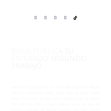
BIELA PUBLICA SU
ESPERADO SEGUNDO
TRABAJO
«Nuevas Emociones», el esperado segundo álbum
del trío madrileño Biela, llega bajo el sello Limbo
Starr. Poco más de tres años después de su debut
con «Un día más» y tras publicar solo un par de
singles aislados, la banda regresa con diez cortes