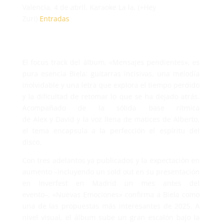
Valencia, 4 de abril, Karaoke La la, (+Hey
Zuri)
Entrada
s
El focus track del álbum, «Mensajes pendientes», es
pura esencia Biela: guitarras incisivas, una melodía
inolvidable y una letra que explora el tiempo perdido
y la dificultad de retomar lo que se ha dejado atrás.
Acompañado de la sólida base rítmica
de Alex y David y la voz llena de matices de Alberto,
el tema encapsula a la perfección el espíritu del
disco.
Con tres adelantos ya publicados y la expectación en
aumento –incluyendo un sold out en su presentación
en Inverfest en Madrid un mes antes del
evento–, «Nuevas Emociones» confirma a Biela como
una de las propuestas más interesantes de 2025. A
nivel visual, el álbum sube un gran escalón bajo la