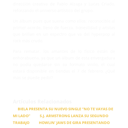
dirección creativa de Pablo Alzaga y Lucas Criado,
reforzando el universo artístico del grupo.
Un álbum pues que suena como ellos: reconocible al
primer acorde, lleno de fuerza, honestidad y aristas
que brillan en un espectro que va del hyperpop al
rock más crudo.
Para rematar, los amantes de lo físico están de
enhorabuena, ya que un álbum de esta envergadura
no podía quedarse sin su formato vinilo, el cual
estará disponible en tiendas el 7 de febrero. ¿Qué
más se puede pedir?
Artículos Relacionados
BIELA PRESENTA SU NUEVO SINGLE “NO TE VAYAS DE
MI LADO”
S.J. ARMSTRONG LANZA SU SEGUNDO
TRABAJO
HOWLIN’ JAWS DE GIRA PRESENTANDO