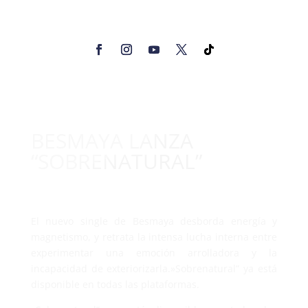
BESMAYA LANZA
“SOBRENATURAL”
El nuevo single de Besmaya desborda energía y
magnetismo, y retrata la intensa lucha interna entre
experimentar una emoción arrolladora y la
incapacidad de exteriorizarla.»Sobrenatural” ya está
disponible en todas las plataformas.