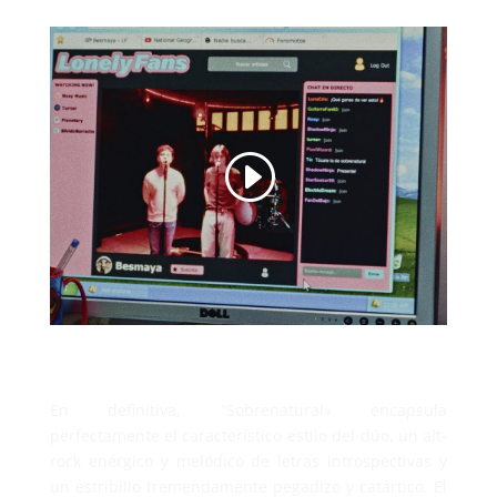
En definitiva, “Sobrenatural» encapsula
perfectamente el característico estilo del dúo, un alt-
rock enérgico y melódico de letras introspectivas y
un estribillo tremendamente pegadizo y catártico. El