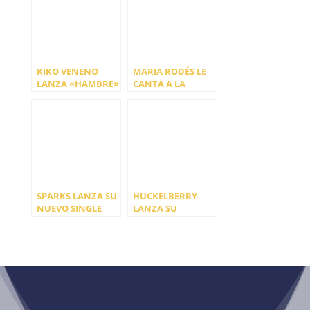
KIKO VENENO
MARIA RODÉS LE
LANZA «HAMBRE»
CANTA A LA
SU NUEVO SINGLE
PÉRDIDA EN ‘LO
QUE ME PASA’
SPARKS LANZA SU
HUCKELBERRY
NUEVO SINGLE
LANZA SU
SEGUNDO SINGLE