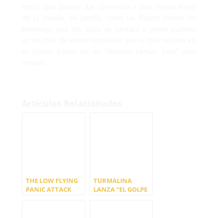
tema, que parece dar comienzo a una nueva etapa
de la banda, se perfila como un futuro himno de
Besmaya, que sin duda se cantará a pleno pulmón
en los más de veinte festivales que el dúo recorre en
el último tramo de su “Nuevos Lemas Tour” este
verano.
Artículos Relacionados
THE LOW FLYING
TURMALINA
PANIC ATTACK
LANZA “EL GOLPE
LANZA SU NUEVO
QUE NOS QUEDE”
SINGLE