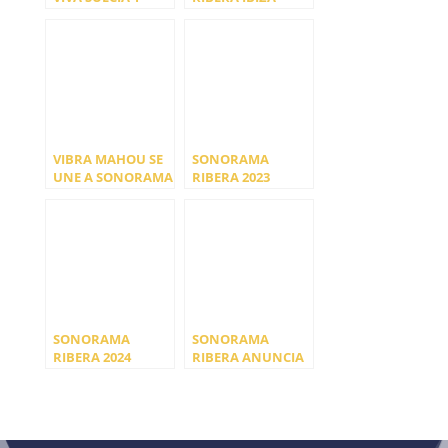
FRANZ
CARTEL POR DÍAS
FERDINAND
LIDERAN LAS
PRIMERAS
CONFIRMACIONES
DE SONORAMA
RIBERA 2025
VIBRA MAHOU SE
SONORAMA
UNE A SONORAMA
RIBERA 2023
RIBERA, QUE
ARRANCA
CIERRA SU CARTEL
MOTORES Y
CON
ANUNCIA
PRIMEROS
NOMBRES
SONORAMA
SONORAMA
RIBERA 2024
RIBERA ANUNCIA
PRESENTA SU
SU CARTEL PARA
CARTEL POR DÍAS
LA EDICIÓN 2021