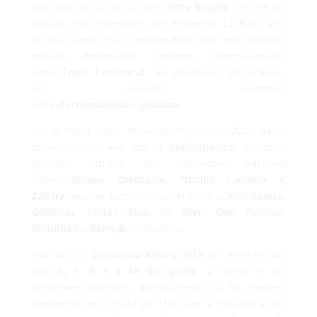
con cabezas de cartel como
Arde Bogotá
, una de las
bandas más relevantes del momento;
La Raíz
, uno
de los grupos más emblemáticos del rock español;
incluso destacados nombres internacionales
como
Franz Ferdinand.
Sin olvidarnos del urbano,
con grandes nombres
como
Fernandocosta
,
Judeline
…
Por si fuera poco, el Sonorama Ribera 2025 da la
bienvenida al año con la
confirmación
de otras
grandes artistas del panorama nacional
como
Amaia, Delaporte, Natalia Lacunza y
Zahara,
que se suman al cartel junto a
Viva Suecia,
Ginebras, Carlos Ares, La Zowi, Don Patricio,
Chambao
o
Barry B
, entre otros.
Este año el
Sonorama Ribera 2025
se celebrará los
días
6, 7, 8, 9 y 10 de agosto
, y, como en las
anteriores ediciones, disfrutaremos de los mejores
conciertos en la Plaza del Trigo por la mañana y con