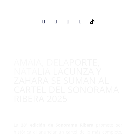
AMAIA, DELAPORTE,
NATALIA LACUNZA Y
ZAHARA SE SUMAN AL
CARTEL DEL SONORAMA
RIBERA 2025
La
28ª edición de Sonorama Ribera
promete ser
histórica al anunciar un cartel de lo más completo,