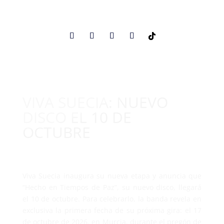
VIVA SUECIA: NUEVO
DISCO EL 10 DE
OCTUBRE
Viva Suecia inaugura su nueva etapa y anuncia que
“Hecho en Tiempos de Paz”, su nuevo disco, llegará
el 10 de octubre. Para celebrarlo, la banda revela en
exclusiva la primera fecha de su próxima gira: el 17
de octubre de 2026, en Murcia, durante el pregón de