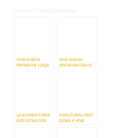
Artículos Relacionados
VIVA SUECIA
VIVA SUECIA
PRESENTA «DEJA
ANUNCIA CINCO
ENCENDIDA UNA
CONCIERTOS MUY
LUZ»
ESPECIALES PARA
CELEBRAR SU
DÉCIMO
ANIVERSARIO
LA RIVIERA TIENE
COOLTURAL FEST
DOS CITAS CON
SUMA A VIVA
VIVA SUECIA AL
SUECIA, ARDE
FINAL DE AÑO
BOGOTÁ Y
SECOND